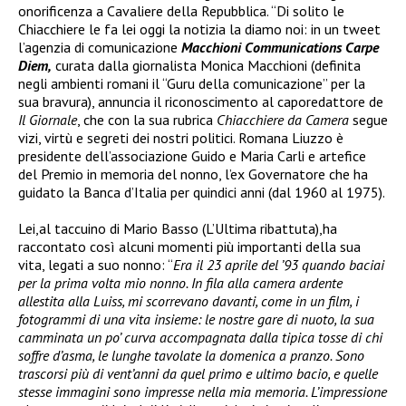
onorificenza a Cavaliere della Repubblica. “Di solito le
Chiacchiere le fa lei oggi la notizia la diamo noi: in un tweet
l’agenzia di comunicazione
Macchioni Communications Carpe
Diem,
curata dalla giornalista Monica Macchioni (definita
negli ambienti romani il “Guru della comunicazione” per la
sua bravura), annuncia il riconoscimento al caporedattore de
Il Giornale
, che con la sua rubrica
Chiacchiere da Camera
segue
vizi, virtù e segreti dei nostri politici. Romana Liuzzo è
presidente dell’associazione Guido e Maria Carli e artefice
del Premio in memoria del nonno, l’ex Governatore che ha
guidato la Banca d’Italia per quindici anni (dal 1960 al 1975).
Lei,al taccuino di Mario Basso (L’Ultima ribattuta),ha
raccontato così alcuni momenti più importanti della sua
vita, legati a suo nonno: “
Era il 23 aprile del ’93 quando baciai
per la prima volta mio nonno. In fila alla camera ardente
allestita alla Luiss, mi scorrevano davanti, come in un film, i
fotogrammi di una vita insieme: le nostre gare di nuoto, la sua
camminata un po’ curva accompagnata dalla tipica tosse di chi
soffre d’asma, le lunghe tavolate la domenica a pranzo. Sono
trascorsi più di vent’anni da quel primo e ultimo bacio, e quelle
stesse immagini sono impresse nella mia memoria. L’impressione