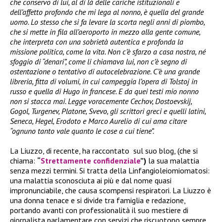
che conservo di lui, al di là delle cariche istituzionali e
dell’affetto profondo che mi lega al nonno, è quella del grande
uomo. Lo stesso che si fa levare la scorta negli anni di piombo,
che si mette in fila all’aeroporto in mezzo alla gente comune,
che interpreta con una sobrietà autentica e profonda la
missione politica, come la vita. Non c’è sfarzo a casa nostra, né
sfoggio di “denari”, come li chiamava lui, non c’è segno di
ostentazione o tentativo di autocelebrazione. C’è una grande
libreria, fitta di volumi, in cui campeggia l’opera di Tolstoj in
russo e quella di Hugo in francese. E da quei testi mio nonno
non si stacca mai. Legge voracemente Cechov, Dostoevskij,
Gogol, Turgenev, Platone, Svevo, gli scrittori greci e quelli latini,
Seneca, Hegel, Erodoto e Marco Aurelio di cui ama citare
“ognuno tanto vale quanto le cose a cui tiene”.
La Liuzzo, di recente, ha raccontato sul suo blog, (che si
chiama:
“
Strettamente confidenziale
”)
la sua malattia
senza mezzi termini. Si tratta della Linfangioleiomiomatosi:
una malattia sconosciuta ai più e dal nome quasi
impronunciabile, che causa scompensi respiratori. La Liuzzo è
una donna tenace e si divide tra famiglia e redazione,
portando avanti con professionalità il suo mestiere di
giornalista parlamentare con servizi che riscuotono sempre