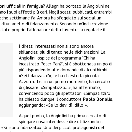
i ufficiali in famiglia? Allegri ha portato la Angiolini nei
o i suoi affetti più cari. Negli scatti pubblicati, entrambi
poche settimane fa, Ambra ha sfoggiato sui social un
e di un anello di fidanzamento. Secondo un’indiscrezione
tato proprio l’allenatore della Juventus a regalarle il
I diretti interessati non si sono ancora
sbilanciati più di tanto nelle dichiarazioni. La
Angiolini, ospite del programma “Chi ha
incastrato Peter Pan?”, si è sbottonata un po di
più, rispondendo alle domande di alcuni bimbi:
«Sei fidanzata?», le ha chiesto la piccola
Azzurra. Lei, in un primo momento, ha cercato
di glissare: «Simpatizzo…», ha affermato,
convincendo poco gli spettatori. «Simpatizzi?»
ha chiesto dunque il conduttore
Paolo Bonolis
,
aggiungendo: «Se lo devi dì, dillo!».
A quel punto, la Angiolini ha prima cercato di
spiegare cosa intendesse dire utilizzando il
«Sì, sono fidanzata». Uno dei piccoli protagonisti del