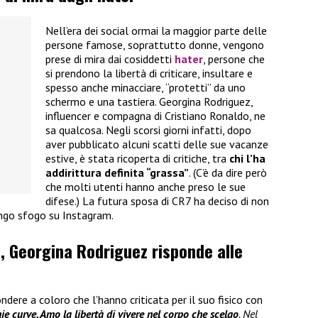
Nell’era dei social ormai la maggior parte delle
persone famose, soprattutto donne, vengono
prese di mira dai cosiddetti
hater
, persone che
si prendono la libertà di criticare, insultare e
spesso anche minacciare, “protetti” da uno
schermo e una tastiera. Georgina Rodriguez,
influencer e compagna di Cristiano Ronaldo, ne
sa qualcosa. Negli scorsi giorni infatti, dopo
aver pubblicato alcuni scatti delle sue vacanze
estive, è stata ricoperta di critiche, tra
chi l’ha
addirittura definita “grassa”
. (C’è da dire però
che molti utenti hanno anche preso le sue
difese.) La futura sposa di CR7 ha deciso di non
ungo sfogo su Instagram.
”, Georgina Rodriguez risponde alle
ndere a coloro che l’hanno criticata per il suo fisico con
e curve. Amo la libertà di vivere nel corpo che scelgo
. Nel