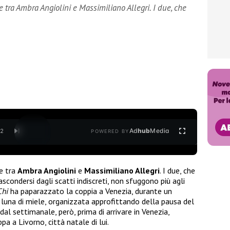
e tra Ambra Angiolini e Massimiliano Allegri. I due, che
Ad
hub
Media
/
2
POWERED BY
re tra
Ambra Angiolini
e
Massimiliano Allegri
. I due, che
nascondersi dagli scatti indiscreti, non sfuggono più agli
Chi
ha paparazzato la coppia a Venezia, durante un
 luna di miele, organizzata approfittando della pausa del
l settimanale, però, prima di arrivare in Venezia,
pa a Livorno, città natale di lui.