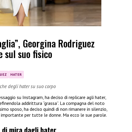
taglia”, Georgina Rodriguez
e sul suo fisico
GUEZ
HATER
iche degli hater su suo corpo
ssaggio su Instagram, ha deciso di replicare agli hater,
, definendola addirittura “grassa”. La compagna del noto
imo sposo, ha deciso quindi di non rimanere in silenzio,
mportante per tutte le donne. Ma ecco le sue parole.
di mira dagli hater