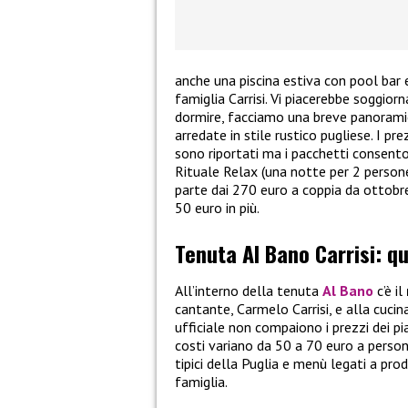
anche una piscina estiva con pool bar 
famiglia Carrisi. Vi piacerebbe soggiorna
dormire, facciamo una breve panoramica.
arredate in stile rustico pugliese. I pr
sono riportati ma i pacchetti consenton
Rituale Relax (una notte per 2 persone
parte dai 270 euro a coppia da ottobre
50 euro in più.
Tenuta Al Bano Carrisi: q
All’interno della tenuta
Al Bano
c’è il
cantante, Carmelo Carrisi, e alla cucin
ufficiale non compaiono i prezzi dei p
costi variano da 50 a 70 euro a persona
tipici della Puglia e menù legati a prod
famiglia.