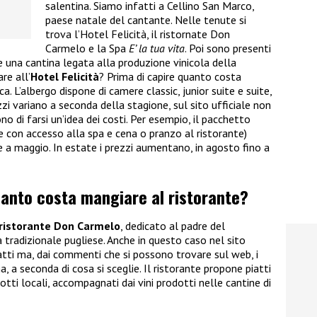
salentina. Siamo infatti a Cellino San Marco,
paese natale del cantante. Nelle tenute si
trova l’Hotel Felicità, il ristornate Don
Carmelo e la Spa
E’ la tua vita
. Poi sono presenti
e una cantina legata alla produzione vinicola della
re all’
Hotel Felicità
? Prima di capire quanto costa
 L’albergo dispone di camere classic, junior suite e suite,
ezzi variano a seconda della stagione, sul sito ufficiale non
o di farsi un’idea dei costi. Per esempio, il pacchetto
 con accesso alla spa e cena o pranzo al ristorante)
 a maggio. In estate i prezzi aumentano, in agosto fino a
uanto costa mangiare al ristorante?
ristorante Don Carmelo
, dedicato al padre del
a tradizionale pugliese. Anche in questo caso nel sito
iatti ma, dai commenti che si possono trovare sul web, i
, a seconda di cosa si sceglie. Il ristorante propone piatti
otti locali, accompagnati dai vini prodotti nelle cantine di