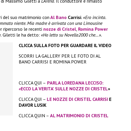
e di Massimo Giletti a
L’Arena
. Il conduttore è rimasto
ri del suo matrimonio con
Al Bano
Carrisi
.
«Ero incinta.
ammato niente. Mia madre è arrivata con una Limousine
r ripercorso le recenti
nozze di Cristel
,
Romina Power
 Giletti le ha detto:
«Ho letto su Novella2000 che…».
CLICCA SULLA FOTO PER GUARDARE IL VIDEO
SCORRI LA GALLERY PER LE FOTO DI AL
BANO CARRISI E ROMINA POWER
CLICCA QUI –
PARLA LOREDANA LECCISO:
«
ECCO LA VERITA’ SULLE NOZZE DI CRISTEL
»
CLICCA QUI –
LE NOZZE DI CRISTEL CARRISI
E
DAVOR LUSIK
CLICCA QUIN –
AL MATRIMONIO DI CRISTEL