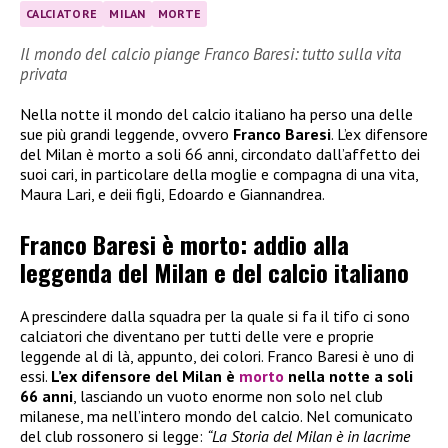
CALCIATORE
MILAN
MORTE
Il mondo del calcio piange Franco Baresi: tutto sulla vita
privata
Nella notte il mondo del calcio italiano ha perso una delle
sue più grandi leggende, ovvero
Franco Baresi
. L’ex difensore
del Milan è morto a soli 66 anni, circondato dall’affetto dei
suoi cari, in particolare della moglie e compagna di una vita,
Maura Lari, e deii figli, Edoardo e Giannandrea.
Franco Baresi è morto: addio alla
leggenda del Milan e del calcio italiano
A prescindere dalla squadra per la quale si fa il tifo ci sono
calciatori che diventano per tutti delle vere e proprie
leggende al di là, appunto, dei colori. Franco Baresi è uno di
essi.
L’ex difensore del Milan è
morto
nella notte a soli
66 anni
, lasciando un vuoto enorme non solo nel club
milanese, ma nell’intero mondo del calcio. Nel comunicato
del club rossonero si legge:
“La Storia del Milan è in lacrime