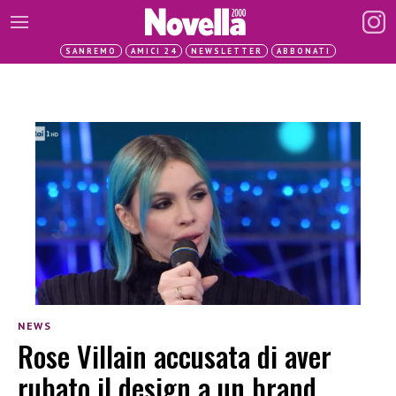
SANREMO
AMICI 24
NEWSLETTER
ABBONATI
NEWS
Rose Villain accusata di aver
rubato il design a un brand