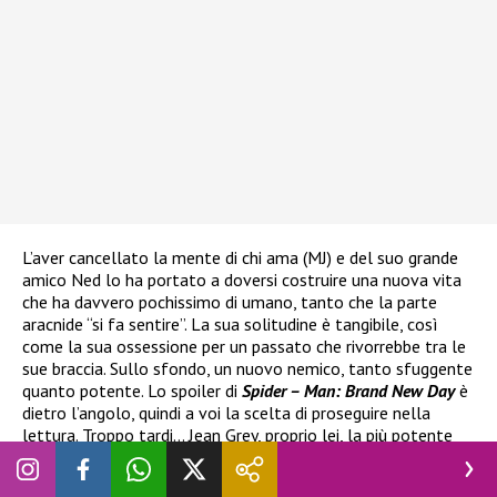
L’aver cancellato la mente di chi ama (MJ) e del suo grande
amico Ned lo ha portato a doversi costruire una nuova vita
che ha davvero pochissimo di umano, tanto che la parte
aracnide “si fa sentire”. La sua solitudine è tangibile, così
come la sua ossessione per un passato che rivorrebbe tra le
sue braccia. Sullo sfondo, un nuovo nemico, tanto sfuggente
quanto potente. Lo spoiler di
Spider – Man: Brand New Day
è
dietro l’angolo, quindi a voi la scelta di proseguire nella
lettura. Troppo tardi… Jean Grey, proprio lei, la più potente
degli X-Men (ampiamente prevedibile ma comunque
sorprendente).