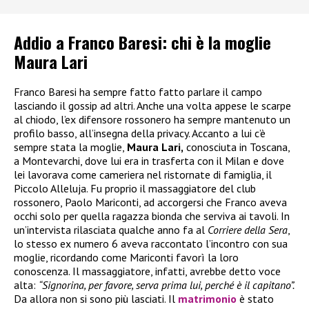
Addio a Franco Baresi: chi è la moglie
Maura Lari
Franco Baresi ha sempre fatto fatto parlare il campo
lasciando il gossip ad altri. Anche una volta appese le scarpe
al chiodo, l’ex difensore rossonero ha sempre mantenuto un
profilo basso, all’insegna della privacy. Accanto a lui c’è
sempre stata la moglie,
Maura Lari,
conosciuta in Toscana,
a Montevarchi, dove lui era in trasferta con il Milan e dove
lei lavorava come cameriera nel ristornate di famiglia, il
Piccolo Alleluja. Fu proprio il massaggiatore del club
rossonero, Paolo Mariconti, ad accorgersi che Franco aveva
occhi solo per quella ragazza bionda che serviva ai tavoli. In
un’intervista rilasciata qualche anno fa al
Corriere della Sera
,
lo stesso ex numero 6 aveva raccontato l’incontro con sua
moglie, ricordando come Mariconti favorì la loro
conoscenza. Il massaggiatore, infatti, avrebbe detto voce
alta:
“Signorina, per favore, serva prima lui, perché è il capitano”.
Da allora non si sono più lasciati. Il
matrimonio
è stato