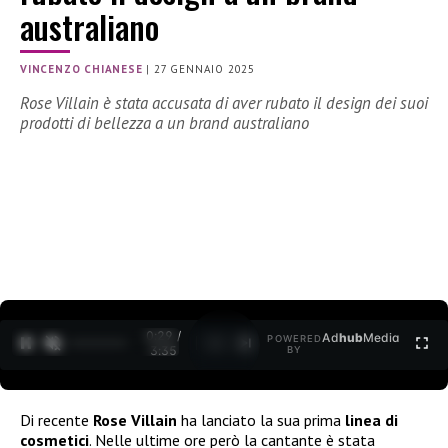
australiano
VINCENZO CHIANESE
|
27 GENNAIO 2025
Rose Villain è stata accusata di aver rubato il design dei suoi
prodotti di bellezza a un brand australiano
0:30 /
Ad
hub
Media
POWERED
1
/
2
3:35
BY
Di recente
Rose Villain
ha lanciato la sua prima
linea di
cosmetici
. Nelle ultime ore però la cantante è stata