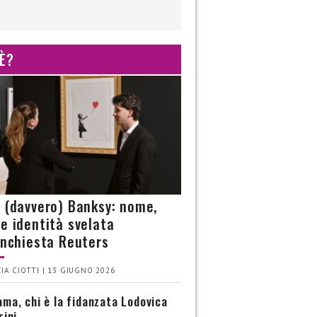
 È?
è (davvero) Banksy: nome,
 e identità svelata
’inchiesta Reuters
IA CIOTTI | 13 GIUGNO 2026
ma, chi è la fidanzata Lodovica
rini