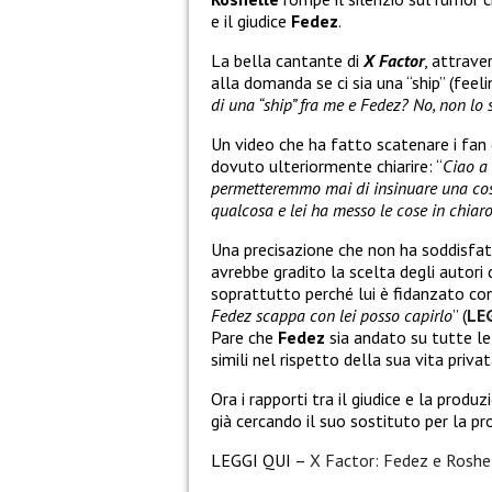
e il giudice
Fedez
.
La bella cantante di
X Factor
, attrave
alla domanda se ci sia una “ship” (feeli
di una “ship” fra me e Fedez? No, non l
Un video che ha fatto scatenare i fan 
dovuto ulteriormente chiarire: “
Ciao a 
permetteremmo mai di insinuare una cosa
qualcosa e lei ha messo le cose in chiaro
Una precisazione che non ha soddisf
avrebbe gradito la scelta degli autor
soprattutto perché lui è fidanzato co
Fedez scappa con lei posso capirlo
” (
LE
Pare che
Fedez
sia andato su tutte le 
simili nel rispetto della sua vita privat
Ora i rapporti tra il giudice e la prod
già cercando il suo sostituto per la pr
LEGGI QUI –
X Factor: Fedez e Roshel