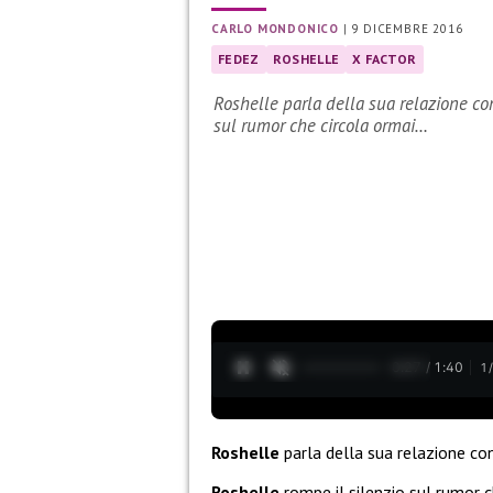
CARLO MONDONICO
|
9 DICEMBRE 2016
FEDEZ
ROSHELLE
X FACTOR
Roshelle parla della sua relazione co
sul rumor che circola ormai…
0:28 / 1:40
1
Roshelle
parla della sua relazione c
Roshelle
rompe il silenzio sul rumor c