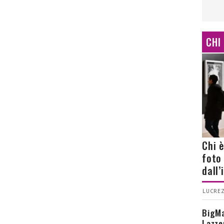
CHI
Chi 
foto
dall
LUCREZ
BigMa
Lazze