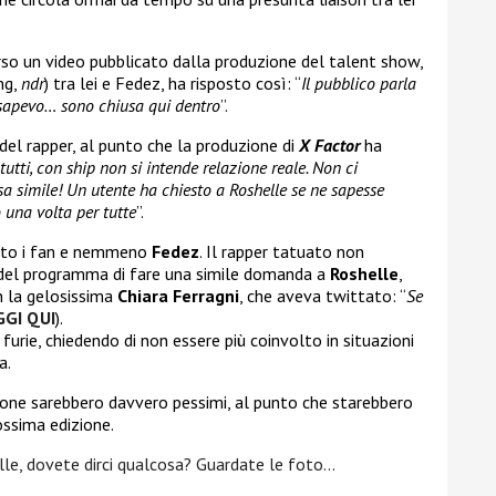
rso un video pubblicato dalla produzione del talent show,
ng,
ndr
) tra lei e Fedez, ha risposto così: “
Il pubblico parla
o sapevo… sono chiusa qui dentro
”.
del rapper, al punto che la produzione di
X Factor
ha
tutti, con ship non si intende relazione reale. Non ci
 simile! Un utente ha chiesto a Roshelle se ne sapesse
 una volta per tutte
”.
atto i fan e nemmeno
Fedez
. Il rapper tatuato non
i del programma di fare una simile domanda a
Roshelle
,
n la gelosissima
Chiara Ferragni
, che aveva twittato: “
Se
GGI QUI
).
furie, chiedendo di non essere più coinvolto in situazioni
a.
uzione sarebbero davvero pessimi, al punto che starebbero
ossima edizione.
le, dovete dirci qualcosa? Guardate le foto…