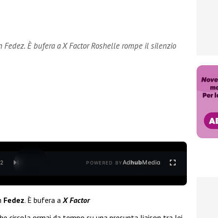
n Fedez. È bufera a X Factor Roshelle rompe il silenzio
Ad
hub
Media
/
2
POWERED BY
on
Fedez
. È bufera a
X Factor
he circola ormai da tempo su una presunta liaison tra lei