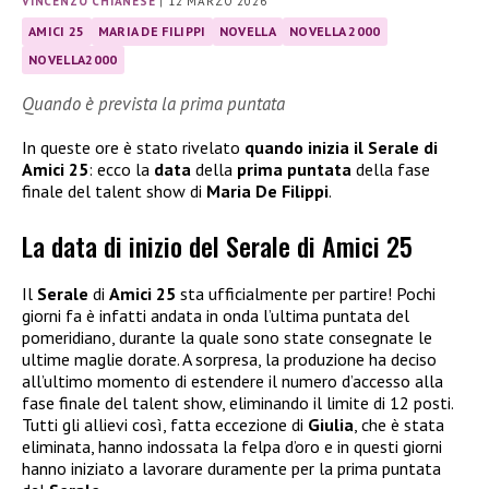
VINCENZO CHIANESE
|
12 MARZO 2026
AMICI 25
MARIA DE FILIPPI
NOVELLA
NOVELLA 2000
NOVELLA2000
Quando è prevista la prima puntata
In queste ore è stato rivelato
quando inizia il Serale di
Amici 25
: ecco la
data
della
prima puntata
della fase
finale del talent show di
Maria De Filippi
.
La data di inizio del Serale di Amici 25
Il
Serale
di
Amici 25
sta ufficialmente per partire! Pochi
giorni fa è infatti andata in onda l’ultima puntata del
pomeridiano, durante la quale sono state consegnate le
ultime maglie dorate. A sorpresa, la produzione ha deciso
all’ultimo momento di estendere il numero d’accesso alla
fase finale del talent show, eliminando il limite di 12 posti.
Tutti gli allievi così, fatta eccezione di
Giulia
, che è stata
eliminata, hanno indossata la felpa d’oro e in questi giorni
hanno iniziato a lavorare duramente per la prima puntata