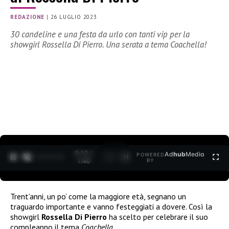
REDAZIONE
|
26 LUGLIO 2023
30 candeline e una festa da urlo con tanti vip per la
showgirl Rossella Di Pierro. Una serata a tema Coachella!
0:13 /
Ad
hub
Media
POWERED
1
/
2
1:40
BY
Trent’anni, un po’ come la maggiore età, segnano un
traguardo importante e vanno festeggiati a dovere. Così la
showgirl
Rossella Di Pierro
ha scelto per celebrare il suo
compleanno il tema
Coachella
.