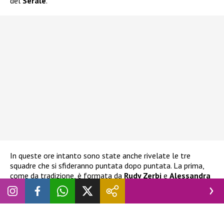
del
Serale
.
In queste ore intanto sono state anche rivelate le tre
squadre che si sfideranno puntata dopo puntata. La prima,
come da tradizione, è formata da
Rudy Zerbi
e
Alessandra
Celentano
. La seconda è formata da
Lorella Cuccarini
e
Veronica Peparini
. La terza ed ultima invece da
Anna
Pettinelli
ed
Emanuel Lo
.