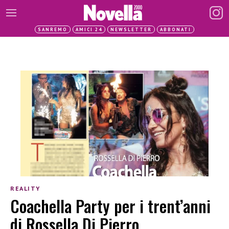
SANREMO
AMICI 24
NEWSLETTER
ABBONATI
REALITY
Coachella Party per i trent’anni
di Rossella Di Pierro