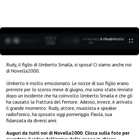
0:27 /
Ad
hub
Media
POWERED
1
/
2
3:35
BY
Rudy, il figlio di Umberto Smaila, si sposa! Ci siamo anche noi
di Novella2000.
Umberto è molto emozionato. Le nozze di suo figlio erano
previste per lo scorso mese di giugno, ma sono state rinviate
dopo un incidente che ha coinvolto Umberto Smaila e che gli
ha causato la frattura del femore. Adesso, invece, è arrivato
il grande momento: Rudy, attore, musicista e speaker
radiofonico, ha sposato oggi pomeriggio Paola, sua
fidanzata da diversi anni.
Auguri da tutti noi di Novella2000. Clicca sulla foto per
guardare il video dell’arrivo della sposa in chiesa.