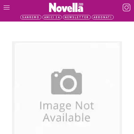
SANREMO
AMICI 24
NEWSLETTER
ABBONATI