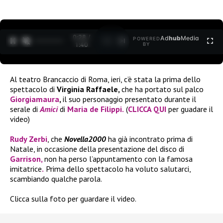
0:30 /
Ad
hub
Media
POWERED
1
/
2
1:40
BY
Al teatro Brancaccio di Roma, ieri, c’è stata la prima dello
spettacolo di
Virginia Raffaele,
che ha portato sul palco
Giorgiamaura
,
il suo personaggio
presentato durante il
serale di
Amici
di
Maria de Filippi
.
(
CLICCA QUI
per guadare il
video)
Rudy Zerbi
, che
Novella2000
ha già incontrato prima di
Natale, in occasione della presentazione del disco di
Garrison,
non ha perso l’appuntamento con la famosa
imitatrice
.
Prima dello spettacolo ha voluto salutarci,
scambiando qualche parola.
Clicca sulla foto per guardare il video.