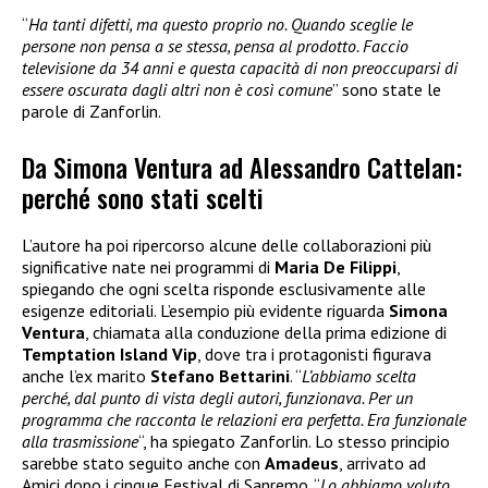
“
Ha tanti difetti, ma questo proprio no. Quando sceglie le
persone non pensa a se stessa, pensa al prodotto. Faccio
televisione da 34 anni e questa capacità di non preoccuparsi di
essere oscurata dagli altri non è così comune
” sono state le
parole di Zanforlin.
Da Simona Ventura ad Alessandro Cattelan:
perché sono stati scelti
L’autore ha poi ripercorso alcune delle collaborazioni più
significative nate nei programmi di
Maria De Filippi
,
spiegando che ogni scelta risponde esclusivamente alle
esigenze editoriali. L’esempio più evidente riguarda
Simona
Ventura
, chiamata alla conduzione della prima edizione di
Temptation Island Vip
, dove tra i protagonisti figurava
anche l’ex marito
Stefano Bettarini
. “
L’abbiamo scelta
perché, dal punto di vista degli autori, funzionava. Per un
programma che racconta le relazioni era perfetta. Era funzionale
alla trasmissione
“, ha spiegato Zanforlin. Lo stesso principio
sarebbe stato seguito anche con
Amadeus
, arrivato ad
Amici dopo i cinque Festival di Sanremo. “
Lo abbiamo voluto