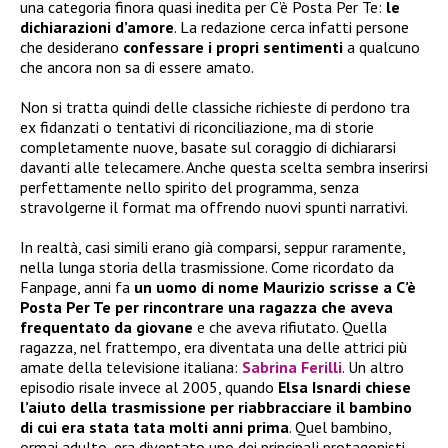
una categoria finora quasi inedita per C’è Posta Per Te:
le
dichiarazioni d’amore
. La redazione cerca infatti persone
che desiderano
confessare i propri sentimenti
a qualcuno
che ancora non sa di essere amato.
Non si tratta quindi delle classiche richieste di perdono tra
ex fidanzati o tentativi di riconciliazione, ma di storie
completamente nuove, basate sul coraggio di dichiararsi
davanti alle telecamere. Anche questa scelta sembra inserirsi
perfettamente nello spirito del programma, senza
stravolgerne il format ma offrendo nuovi spunti narrativi.
In realtà, casi simili erano già comparsi, seppur raramente,
nella lunga storia della trasmissione. Come ricordato da
Fanpage, anni fa
un uomo di nome Maurizio scrisse a C’è
Posta Per Te per rincontrare una ragazza che aveva
frequentato da giovane
e che aveva rifiutato. Quella
ragazza, nel frattempo, era diventata una delle attrici più
amate della televisione italiana:
Sabrina Ferilli
. Un altro
episodio risale invece al 2005, quando
Elsa Isnardi chiese
l’aiuto della trasmissione per riabbracciare il bambino
di cui era stata tata molti anni prima
. Quel bambino,
ormai adulto, era diventato uno dei principali protagonisti