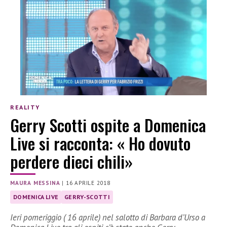
REALITY
Gerry Scotti ospite a Domenica
Live si racconta: « Ho dovuto
perdere dieci chili»
MAURA MESSINA
|
16 APRILE 2018
DOMENICA LIVE
GERRY-SCOTTI
Ieri pomeriggio ( 16 aprile) nel salotto di Barbara d’Urso a