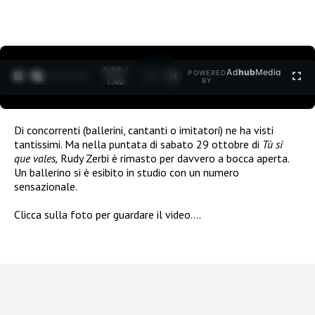
0:30 /
Ad
hub
Media
POWERED
1
/
2
1:40
BY
Di concorrenti (ballerini, cantanti o imitatori) ne ha visti
tantissimi. Ma nella puntata di sabato 29 ottobre di
Tù si
que vales,
Rudy Zerbi è rimasto per davvero a bocca aperta.
Un ballerino si è esibito in studio con un numero
sensazionale.
Clicca sulla foto per guardare il video….