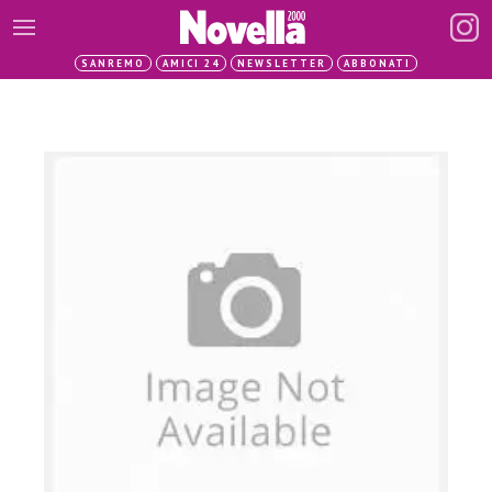
SANREMO
AMICI 24
NEWSLETTER
ABBONATI