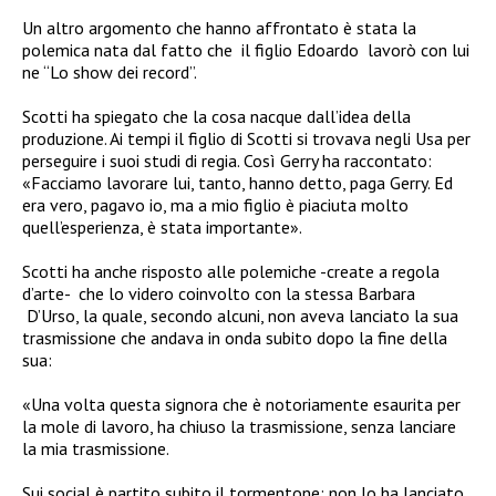
Un altro argomento che hanno affrontato è stata la
polemica nata dal fatto che
il figlio Edoardo
lavorò con lui
ne “Lo show dei record”.
Scotti ha spiegato che la cosa nacque dall’idea della
produzione. Ai tempi il figlio di Scotti si trovava negli Usa per
perseguire i suoi studi di regia. Così Gerry ha raccontato:
«Facciamo lavorare lui, tanto, hanno detto, paga Gerry. Ed
era vero, pagavo io, ma a mio figlio è piaciuta molto
quell’esperienza, è stata importante».
Scotti ha anche risposto alle polemiche -create a regola
d’arte- che lo videro coinvolto con la stessa Barbara
D’Urso, la quale, secondo alcuni, non aveva lanciato la sua
trasmissione che andava in onda subito dopo la fine della
sua:
«Una volta questa signora che è notoriamente esaurita per
la mole di lavoro, ha chiuso la trasmissione, senza lanciare
la mia trasmissione.
Sui social è partito subito il tormentone: non lo ha lanciato,