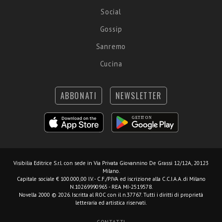
Social
Gossip
Sanremo
Cucina
ABBONATI
NEWSLETTER
Visibilia Editrice S.r.l.
con sede in Via Privata Giovannino De Grassi 12/12A, 20123
Milano.
Capitale sociale € 100.000,00 I.V. - C.F./P.IVA ed iscrizione alla C.C.I.A.A. di Milano
N.10269990965 - REA MI-2519578.
Novella 2000 © 2026. Iscritta al ROC con il n.37767. Tutti i diritti di proprietà
letteraria ed artistica riservati.