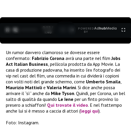
0:12 /
Ad
hub
Media
POWERED
1
/
2
1:40
BY
Un rumor davvero clamoroso se dovesse essere
confermato:
Fabrizio Corona
avrà una parte nel film
Jobs
Act Italian Business
, pellicola prodotta da App Movie. La
casa di produzione padovana, ha inserito l’ex fotografo dei
vip nel cast del film, una commedia in cui dividerà i copioni
con volti noti del grande schermo, come
Umberto Smaila
,
Maurizio Mattioli
e
Valeria Marini
. Si dice anche possa
arrivare il “sì” anche da
Mike Tyson
. Quindi, per Corona, un bel
salto di qualità da quando
Le Iene
per un finto provino lo
presero a schiaffoni!
Qui trovate il video
. E nel frattempo
anche lui si è messo a caccia di attori (
leggi qui
).
Foto: Instagram.