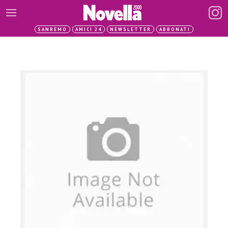
SANREMO
AMICI 24
NEWSLETTER
ABBONATI