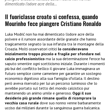
dimenticato l’odore acre della…
Il fuoriclasse croato si confessa, quando
Mourinho fece piangere Cristiano Ronaldo
Luka Modrić non ha mai dimenticato l’odore acre della
polvere e il rumore assordante delle granate che hanno
tragicamente segnato la sua infanzia tra le montagne della
Croazia. Molti osservatori critici
lo consideravano
inizialmente troppo piccolo e fragile per sfondare nel
calcio professionistico
ma la sua determinazione feroce ha
saputo smentire ogni scetticismo iniziale. Durante i momenti
più bui del conflitto bellico il giovane Luka immaginava un
futuro semplice come cameriere per garantire un sostegno
economico dignitoso alla sua famiglia sfollata. Il destino
però aveva riservato per lui un percorso luminoso che lo
avrebbe portato sul tetto del mondo calcistico pur
mantenendo un animo umile e generoso.
Oggi il suo
desiderio più grande rimane quello di ricomprare la
vecchia casa rurale
dove suo nonno venne barbaramente
ucciso dai miliziani durante la sanguinosa guerra balcanica.