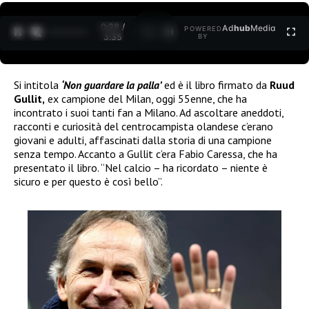
0:30 /
Ad
hub
Media
POWERED
1
/
2
3:35
BY
Si intitola
‘Non guardare la palla’
ed è il libro firmato da
Ruud
Gullit,
ex campione del Milan, oggi 55enne, che ha
incontrato i suoi tanti fan a Milano. Ad ascoltare aneddoti,
racconti e curiosità del centrocampista olandese c’erano
giovani e adulti, affascinati dalla storia di una campione
senza tempo. Accanto a Gullit c’era Fabio Caressa, che ha
presentato il libro. “Nel calcio – ha ricordato – niente è
sicuro e per questo è così bello”.