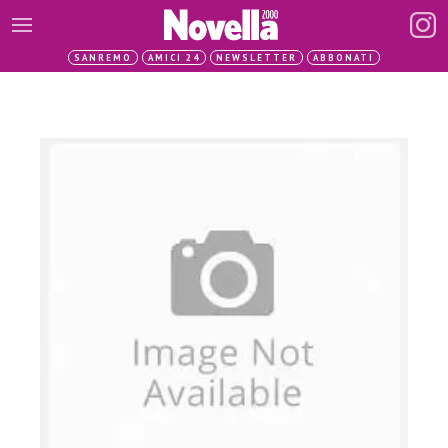
SANREMO
AMICI 24
NEWSLETTER
ABBONATI