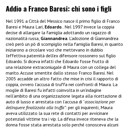
Addio a Franco Baresi: chi sono i figli
Nel 1991 a Città del Messico nasce il primo figlio di Franco
Baresi e Maura Lari,
Edoardo
.. Nel 1997 invece la coppia
decise di allargare la famiglia adottando un ragazzo di
nazionalità russa,
Giannandrea
. L’adozione di Giannandrea
creò però un pò di scompiglio nella famiglia Baresi, in quanto
iniziarono a circolare voci che mettevano in dubbio
l’effettiva paternità dell’ex difensore rossonero sul figlio
Edoardo. Si diceva infatti che Edoardo fosse frutto di
una relazione extraconiugale di Maura con un collega del
marito. Accuse smentite dallo stesso Franco Baresi. Nel
2005 accadde un altro fatto che mise in crisi il rapporto di
coppia, ovvero l’accusa di truffa nei confronti di Maura. La
moglie di Baresi fu infatti coinvolta in un’indagine
nell’ambito di una organizzazione legata alla ricettazione di
auto di lusso e arrestata
con l’accusa di “
associazione per
delinquere finalizzata alla truffa”
: per gli inquirenti, Maura
aveva utilizzato la sua rete di contatti per avvicinare
potenziali vittime tra i vip. La difesa invece riteneva che la
donna fosse stata arrestata solo perché conosceva alcuni