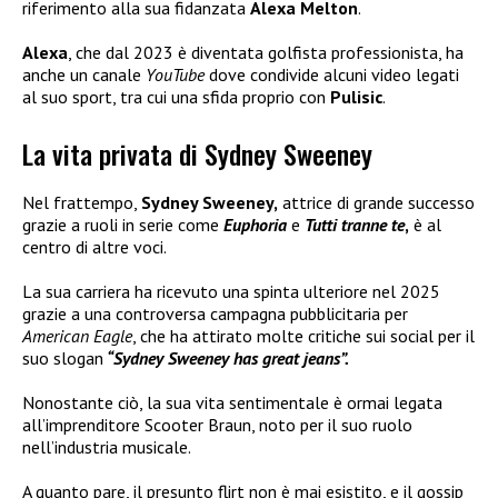
riferimento alla sua fidanzata
Alexa Melton
.
Alexa
, che dal 2023 è diventata golfista professionista, ha
anche un canale
YouTube
dove condivide alcuni video legati
al suo sport, tra cui una sfida proprio con
Pulisic
.
La vita privata di Sydney Sweeney
Nel frattempo,
Sydney Sweeney,
attrice di grande successo
grazie a ruoli in serie come
Euphoria
e
Tutti tranne te
,
è al
centro di altre voci.
La sua carriera ha ricevuto una spinta ulteriore nel 2025
grazie a una controversa campagna pubblicitaria per
American Eagle
, che ha attirato molte critiche sui social per il
suo slogan
“Sydney Sweeney has great jeans”.
Nonostante ciò, la sua vita sentimentale è ormai legata
all’imprenditore Scooter Braun, noto per il suo ruolo
nell’industria musicale.
A quanto pare, il presunto flirt non è mai esistito, e il gossip