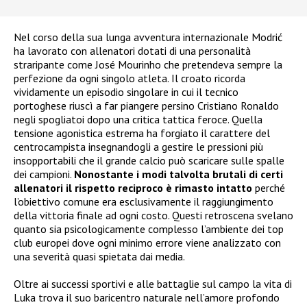
Nel corso della sua lunga avventura internazionale Modrić
ha lavorato con allenatori dotati di una personalità
straripante come José Mourinho che pretendeva sempre la
perfezione da ogni singolo atleta. Il croato ricorda
vividamente un episodio singolare in cui il tecnico
portoghese riuscì a far piangere persino Cristiano Ronaldo
negli spogliatoi dopo una critica tattica feroce. Quella
tensione agonistica estrema ha forgiato il carattere del
centrocampista insegnandogli a gestire le pressioni più
insopportabili che il grande calcio può scaricare sulle spalle
dei campioni.
Nonostante i modi talvolta brutali di certi
allenatori il rispetto reciproco è rimasto intatto
perché
l’obiettivo comune era esclusivamente il raggiungimento
della vittoria finale ad ogni costo. Questi retroscena svelano
quanto sia psicologicamente complesso l’ambiente dei top
club europei dove ogni minimo errore viene analizzato con
una severità quasi spietata dai media.
Oltre ai successi sportivi e alle battaglie sul campo la vita di
Luka trova il suo baricentro naturale nell’amore profondo