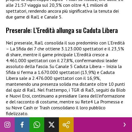
alle 21:57 viaggia sul 20,3% con oltre 4,1 milioni di
spettatori, rendendo ancora più significativa la tenuta dei
due game di Rai1 e Canale 5.​
Preserale: L’Eredità allunga su Caduta Libera
Nel preserale, Rai1 consolida il suo predominio con L’Eredità
– La Sfida dei 7 che ottiene 3.123.000 spettatori e il 23,5%
di share, mentre il game principale L’Eredità cresce a
4.461.000 spettatori con il 27,8%, confermandosi leader
assoluto della fascia. Su Canale 5 Caduta Libera – Inizia la
Sfida si ferma a 1.670.000 spettatori (13,9%) e Caduta
Libera sale a 2.476.000 spettatori con il 16,9%,
mantenendo una presenza solida ma distante oltre 10 punti
dal quiz di Rai1. Nel frattempo, i TGR di Rai3, seguiti da Blob
e Nuovi Eroi, continuano a presidiare l’area dell’informazione
e del racconto di costume, mentre su Rete4 La Promessa e
su Nove Cash or Trash consolidano il loro pubblico
fidelizzato.​
Daytime e bilancio della giornata