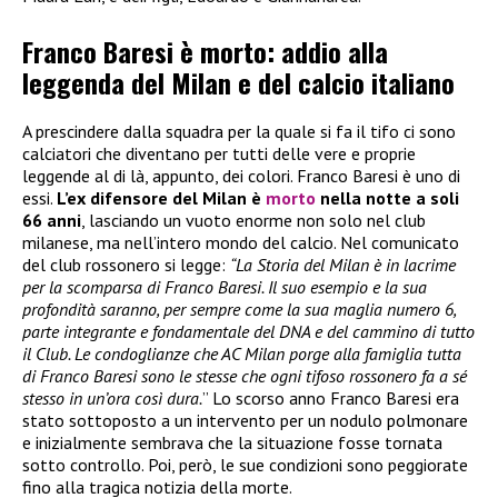
Franco Baresi è morto: addio alla
leggenda del Milan e del calcio italiano
A prescindere dalla squadra per la quale si fa il tifo ci sono
calciatori che diventano per tutti delle vere e proprie
leggende al di là, appunto, dei colori. Franco Baresi è uno di
essi.
L’ex difensore del Milan è
morto
nella notte a soli
66 anni
, lasciando un vuoto enorme non solo nel club
milanese, ma nell’intero mondo del calcio. Nel comunicato
del club rossonero si legge:
“La Storia del Milan è in lacrime
per la scomparsa di Franco Baresi. Il suo esempio e la sua
profondità saranno, per sempre come la sua maglia numero 6,
parte integrante e fondamentale del DNA e del cammino di tutto
il Club. Le condoglianze che AC Milan porge alla famiglia tutta
di Franco Baresi sono le stesse che ogni tifoso rossonero fa a sé
stesso in un’ora così dura.
” Lo scorso anno Franco Baresi era
stato sottoposto a un intervento per un nodulo polmonare
e inizialmente sembrava che la situazione fosse tornata
sotto controllo. Poi, però, le sue condizioni sono peggiorate
fino alla tragica notizia della morte.