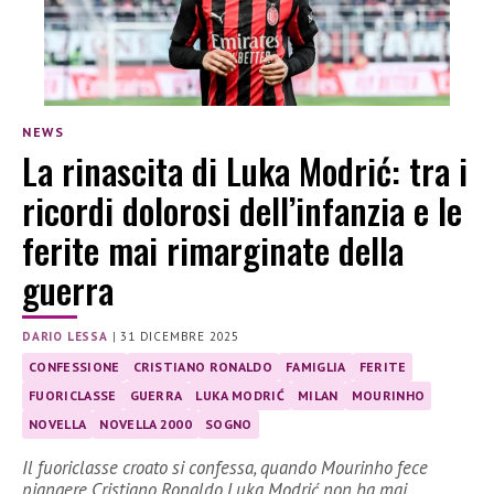
NEWS
La rinascita di Luka Modrić: tra i
ricordi dolorosi dell’infanzia e le
ferite mai rimarginate della
guerra
DARIO LESSA
|
31 DICEMBRE 2025
CONFESSIONE
CRISTIANO RONALDO
FAMIGLIA
FERITE
FUORICLASSE
GUERRA
LUKA MODRIĆ
MILAN
MOURINHO
NOVELLA
NOVELLA 2000
SOGNO
Il fuoriclasse croato si confessa, quando Mourinho fece
piangere Cristiano Ronaldo Luka Modrić non ha mai