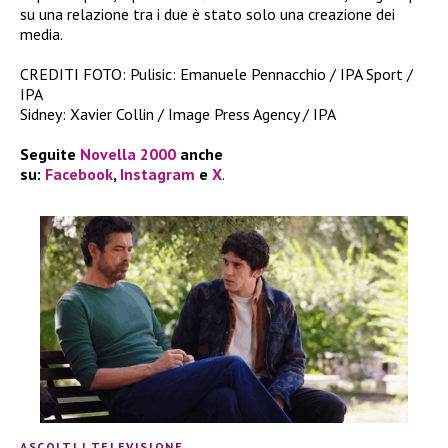
su una relazione tra i due è stato solo una creazione dei
media.
CREDITI FOTO: Pulisic: Emanuele Pennacchio / IPA Sport /
IPA
Sidney: Xavier Collin / Image Press Agency / IPA
Seguite
Novella 2000
anche
su:
Facebook
,
Instagram
e
X
.
ASCOLTI
|
TELEVISIONE