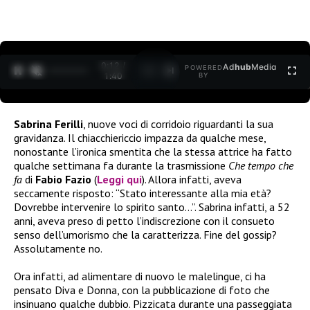
0:12 /
Ad
hub
Media
POWERED
1
/
2
1:40
BY
Sabrina Ferilli
, nuove voci di corridoio riguardanti la sua
gravidanza. Il chiacchiericcio impazza da qualche mese,
nonostante l’ironica smentita che la stessa attrice ha fatto
qualche settimana fa durante la trasmissione
Che tempo che
fa
di
Fabio Fazio
(
Leggi qui
). Allora infatti, aveva
seccamente risposto: “Stato interessante alla mia età?
Dovrebbe intervenire lo spirito santo…”. Sabrina infatti, a 52
anni, aveva preso di petto l’indiscrezione con il consueto
senso dell’umorismo che la caratterizza. Fine del gossip?
Assolutamente no.
Ora infatti, ad alimentare di nuovo le malelingue, ci ha
pensato Diva e Donna, con la pubblicazione di foto che
insinuano qualche dubbio. Pizzicata durante una passeggiata