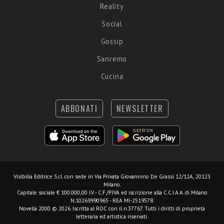
Reality
Social
Gossip
Sanremo
Cucina
ABBONATI
NEWSLETTER
Visibilia Editrice S.r.l.
con sede in Via Privata Giovannino De Grassi 12/12A, 20123
Milano.
Capitale sociale € 100.000,00 I.V. - C.F./P.IVA ed iscrizione alla C.C.I.A.A. di Milano
N.10269990965 - REA MI-2519578.
Novella 2000 © 2026. Iscritta al ROC con il n.37767. Tutti i diritti di proprietà
letteraria ed artistica riservati.