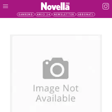
SANREMO
AMICI 24
NEWSLETTER
ABBONATI