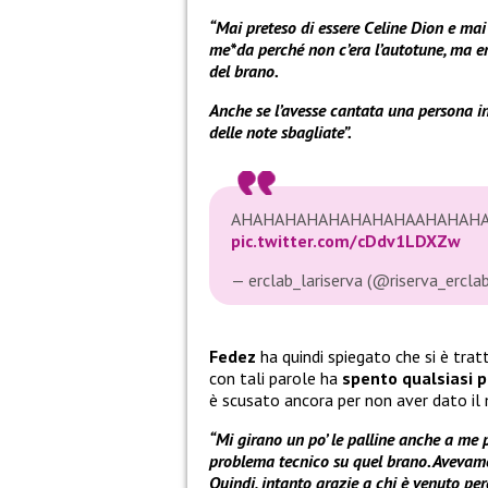
“Mai preteso di essere Celine Dion e mai
me*da perché non c’era l’autotune, ma e
del brano.
Anche se l’avesse cantata una persona i
delle note sbagliate”.
AHAHAHAHAHAHAHAHAAHAHAH
pic.twitter.com/cDdv1LDXZw
— erclab_lariserva (@riserva_ercla
Fedez
ha quindi spiegato che si è trat
con tali parole ha
spento qualsiasi 
è scusato ancora per non aver dato il m
“Mi girano un po’ le palline anche a me p
problema tecnico su quel brano. Avevamo 
Quindi, intanto grazie a chi è venuto pe