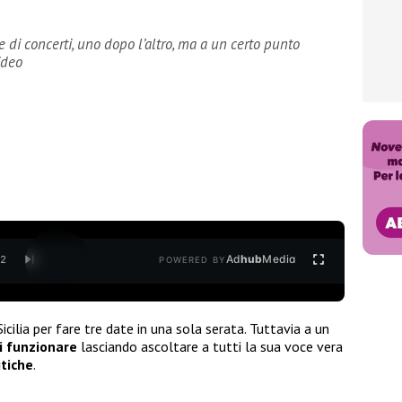
ie di concerti, uno dopo l’altro, ma a un certo punto
ideo
Ad
hub
Media
/
2
POWERED BY
Sicilia per fare tre date in una sola serata. Tuttavia a un
i funzionare
lasciando ascoltare a tutti la sua voce vera
itiche
.