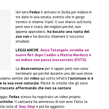
Ieri sera
Fedez
è arrivato in Sicilia per esibirsi in
tre date in una serata, evento che in gergo
tecnico si chiama ‘
tripla
‘. Il suo sbarco sull’isola
però non è stato dei migliori perché, non
appena approdato,
ha bucato una ruota del
suo van
e ha dovuto chiamare il soccorso
stradale.
LEGGI ANCHE
:
Anna Tatangelo avrebbe un
nuovo flirt dopo l’addio a Mattia Narducci e
un indizio non passa inosservato (FOTO)
Le
disavventure
per il rapper però non sono
terminate qui perché durante uno dei suoi show
ssiamo sentire dal
video
qui sotto infatti
l’autotune si è
e la sua voce naturale
. Molte le critiche che gli sono
ttaccato affermando che non sa cantare
.
iggio,
Fedez
stesso ha registrato un video proprio
critiche
. Il cantante ha ammesso di non aver fatto la
le note di ‘
Sexy Shop
‘ e poi ha aggiunto: