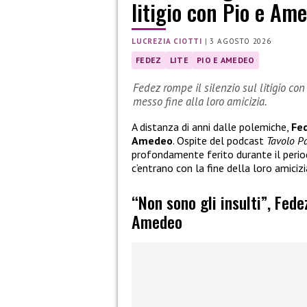
litigio con Pio e Am
LUCREZIA CIOTTI
|
3 AGOSTO 2026
FEDEZ
LITE
PIO E AMEDEO
Fedez rompe il silenzio sul litigio con
messo fine alla loro amicizia.
A distanza di anni dalle polemiche,
Fe
Amedeo
. Ospite del podcast
Tavolo P
profondamente ferito durante il period
c’entrano con la fine della loro amicizi
“Non sono gli insulti”, Fede
Amedeo