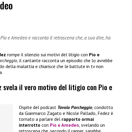
edeo
 Pio e Amedeo e racconta il retroscena che, a suo dire, ha
dez
rompe il silenzio sui motivi del litigio con
Pio e
archeggio
, il cantante racconta un episodio che lo avrebbe
o della malattia e chiarisce che le battute in tv non
a.
z svela il vero motivo del litigio con Pio e
Ospite del podcast
Tavolo Parcheggio
, condotto
da Gianmarco Zagato e Nicole Pallado, Fedez è
tornato a parlare del
rapporto ormai
interrotto
con
Pio e Amedeo
, svelando un
retroscena che, secondo il rapper, sarebbe