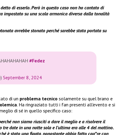
 detto di esserlo. Però in questo caso non ho cantato di
ra impostato su una scala armonica diversa dalla tonalità
ntonata avrebbe stonato perché sarebbe stata portata su
AHAHAHAHAH
#Fedez
b)
September 8, 2024
tato di un
problema tecnico
solamente su quel brano e
polemica
. Ha ringraziato tutti i fan presenti all’evento e si
eglio di sé in quello specifico caso:
erché non siamo riusciti a dare il meglio e a risolvere il
tre date in una notte sola e l’ultima era alle 4 del mattino.
rché è stato una figata, nonostante abbia fatto cag*re con