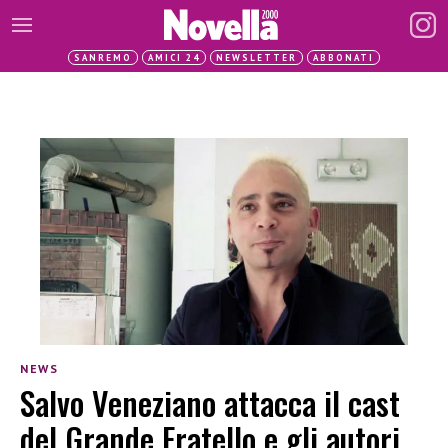
SANREMO
AMICI 24
NEWSLETTER
ABBONATI
NEWS
Salvo Veneziano attacca il cast
del Grande Fratello e gli autori