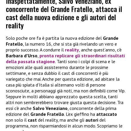
Inaspettatamente, Salvo Veneziano, ex
concorrente del Grande Fratello, attacca il
cast della nuova edizione e gli autori del
reality
Solo poche ore fa è partita la nuova edizione del
Grande
Fratello
, la numero 16, che si sta già rivelando un vero e
proprio successo. A condurre il
reality
, anche quest’anno, c’è
Barbara d’Urso
,
pronta replicare gli straordinari risultati
della passata stagione
. Tanti sono i colpi di scena e le
emozioni alle quali assisteremo durante le prossime
settimane, e senza dubbio il cast di concorrenti è più
variegato che mai. Anche per questa edizione, ad abitare la
casa più spiata d’Italia si alternano volti di persone
sconosciute, a personaggi già noti, ma non definibili come Vip.
Seppure in molti abbiano apprezzato questa scelta, tanti
altri non sembrerebbero trovare giusta questa decisione. Tra
essi c’è anche
Salvo Veneziano
, concorrente della prima
edizione del
Grande Fratello
. L’ex gieffino ha
attaccato
non solo il
cast
del reality, ma anche gli
autori
del
programma, non risparmiandosi in alcun modo. Scopriamo le