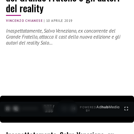
del reality
VINCENZO CHIANESE
|
10 APRILE 2019
Inaspettatamente, Salvo Veneziano, ex concorrente del
Grande Fratello, attacca il cast della nuova edizione e gli
autori del reality Solo…
0:28 /
Ad
hub
Media
POWERED
1
/
2
3:35
BY