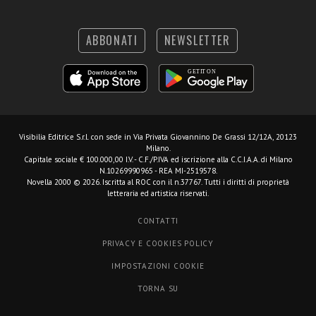
ABBONATI
NEWSLETTER
Visibilia Editrice S.r.l.
con sede in Via Privata Giovannino De Grassi 12/12A, 20123
Milano.
Capitale sociale € 100.000,00 I.V. - C.F./P.IVA ed iscrizione alla C.C.I.A.A. di Milano
N.10269990965 - REA MI-2519578.
Novella 2000 © 2026. Iscritta al ROC con il n.37767. Tutti i diritti di proprietà
letteraria ed artistica riservati.
CONTATTI
PRIVACY E COOKIES POLICY
IMPOSTAZIONI COOKIE
TORNA SU