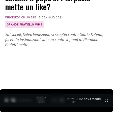
mette un like?
VINCENZO CHIANESE
|
3 GENNAIO 2021
GRANDE FRATELLO VIP 5
Sui social, Salvo Veneziano si scaglia contro Giulia Salemi,
facendo insinuazioni sul suo conto: il papà di Pierpaolo
Pretelli mette…
0:27 /
Ad
hub
Media
POWERED
1
/
2
3:35
BY