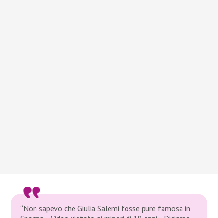
“Non sapevo che Giulia Salemi fosse pure famosa in
Spagna… Video vietato ai minori di 18 anni… Diciamo