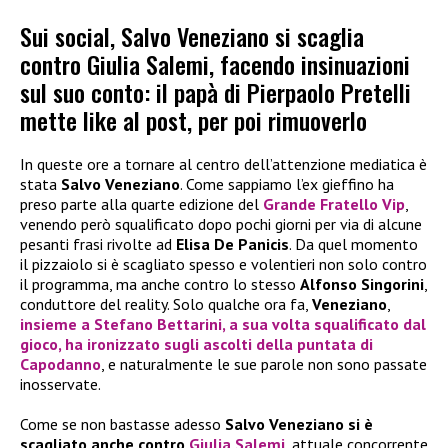
Sui social, Salvo Veneziano si scaglia
contro Giulia Salemi, facendo insinuazioni
sul suo conto: il papà di Pierpaolo Pretelli
mette like al post, per poi rimuoverlo
In queste ore a tornare al centro dell’attenzione mediatica è
stata
Salvo Veneziano
. Come sappiamo l’ex gieffino ha
preso parte alla quarte edizione del
Grande Fratello Vip
,
venendo però squalificato dopo pochi giorni per via di alcune
pesanti frasi rivolte ad
Elisa De Panicis
. Da quel momento
il pizzaiolo si è scagliato spesso e volentieri non solo contro
il programma, ma anche contro lo stesso
Alfonso Singorini
,
conduttore del reality. Solo qualche ora fa,
Veneziano
,
insieme a
Stefano Bettarini
, a sua volta squalificato dal
gioco, ha ironizzato sugli ascolti della puntata di
Capodanno
, e naturalmente le sue parole non sono passate
inosservate.
Come se non bastasse adesso
Salvo Veneziano si è
scagliato anche contro
Giulia Salemi
, attuale concorrente