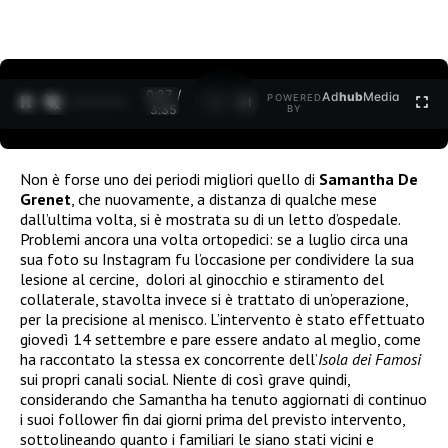
0:27 /
Ad
hub
Media
POWERED
1
/
2
3:35
BY
Non è forse uno dei periodi migliori quello di
Samantha De
Grenet
, che nuovamente, a distanza di qualche mese
dall’ultima volta, si è mostrata su di un letto d’ospedale.
Problemi ancora una volta ortopedici: se a luglio circa una
sua foto su Instagram fu l’occasione per condividere la sua
lesione al cercine, dolori al ginocchio e stiramento del
collaterale, stavolta invece si è trattato di un’operazione,
per la precisione al menisco. L’intervento è stato effettuato
giovedì 14 settembre e pare essere andato al meglio, come
ha raccontato la stessa ex concorrente dell’
Isola dei Famosi
sui propri canali social. Niente di così grave quindi,
considerando che Samantha ha tenuto aggiornati di continuo
i suoi follower fin dai giorni prima del previsto intervento,
sottolineando quanto i familiari le siano stati vicini e