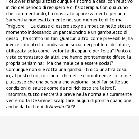
Follower tranquillizzati dunque e ritorno a casa, con relativo
inizio del periodo di recupero e di fisioterapia. Con qualcuno
che, commentando, ha mostrato apprezzamento per una
Samantha non esattamente nel suo momento di forma
“migliore”: “La classe di essere sexy e simpatica nello stesso
momento indossando un pantaloncino e un gambaletto di
gesso!”, ha scritto un fan. Qualcun altro, come prevedibile, ha
invece criticato la condivisione social dei problemi di salute,
utilizzata solo come “volontà di apparire per forza”. Punto di
vista contrastato da altri, che hanno prontamente difeso la
propria beniamina: “Ma che male c’è a essere social?
Comunque non si è rotta una gamba… ti dico un’altra cosa…
io, al posto tuo, criticherei chi mette giornalmente foto osé
piuttosto che una persona che aggiorna i suoi fan sulle sue
condizioni di salute come da noi richiesto tra l’altro!”.
Insomma, tutto rientrerà a breve nella norma e sicuramente
vedremo la De Grenet scalpitare: auguri di pronta guarigione
anche da tutti noi di
Novella2000
!