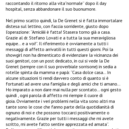
raccontando il ritorno alla vita”normale” dopo il day
hospital, senza abbandonare il suo buonumore.
Nel primo scatto quindi, la De Grenet si è fatta immortalare
distesa sul lettino, con faccia sorridente, giusto dopo
l’operazione: “Amiciiiii è fatta! Stasera torno già a casa.
Grazie al dr. Stefano Lovati e a tutta la sua meravigliosa
equipe… e a voi!”. Il riferimento è ovviamente a tutti i
messaggi di affetto arrivatili in tutti questi giorni. Poi la
showgirl non ha dimenticato di evidenziare la vicinanza dei
suoi genitori, con un post dedicato, in cui si vede la De
Grenet (sempre con il suo proverbiale sorrisone) in sedia a
rotelle spinta da mamma e papà: “Casa dolce casa… In
alcune situazioni ti rendi davvero conto di quanto si è
fortunati ad avere una famiglia e degli amici che ti amano…
Ho imparato a non dare mai nulla per scontato… ogni gesto
quindi , ogni parola di affetto mi riempie il cuore di
gioia. Ovviamente i veri problemi nella vita sono altri ma
tante sono le cose che fanno parte della quotidianità di
ognuno di noi e che possono toccarci positivamente o
negativamente. Grazie per tutti i messaggi che mi avete
scritto, mi avete fatto sentire apprezzata ed amata”.