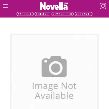
SANREMO
AMICI 24
NEWSLETTER
ABBONATI