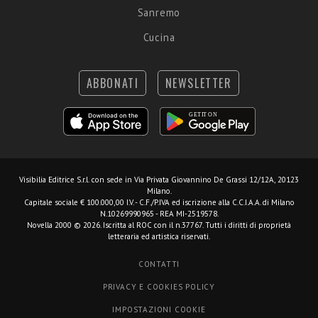
Sanremo
Cucina
ABBONATI
NEWSLETTER
Visibilia Editrice S.r.l.
con sede in Via Privata Giovannino De Grassi 12/12A, 20123
Milano.
Capitale sociale € 100.000,00 I.V. - C.F./P.IVA ed iscrizione alla C.C.I.A.A. di Milano
N.10269990965 - REA MI-2519578.
Novella 2000 © 2026. Iscritta al ROC con il n.37767. Tutti i diritti di proprietà
letteraria ed artistica riservati.
CONTATTI
PRIVACY E COOKIES POLICY
IMPOSTAZIONI COOKIE