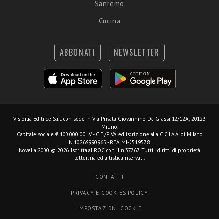
Sanremo
Cucina
ABBONATI
NEWSLETTER
Visibilia Editrice S.r.l.
con sede in Via Privata Giovannino De Grassi 12/12A, 20123
Milano.
Capitale sociale € 100.000,00 I.V. - C.F./P.IVA ed iscrizione alla C.C.I.A.A. di Milano
N.10269990965 - REA MI-2519578.
Novella 2000 © 2026. Iscritta al ROC con il n.37767. Tutti i diritti di proprietà
letteraria ed artistica riservati.
CONTATTI
PRIVACY E COOKIES POLICY
IMPOSTAZIONI COOKIE