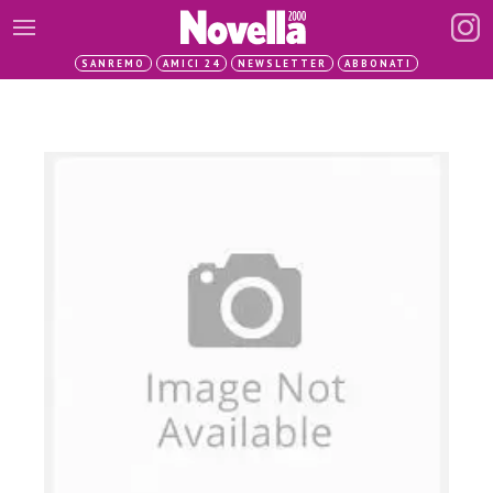
SANREMO
AMICI 24
NEWSLETTER
ABBONATI