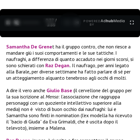
0:27 /
Ad
hub
Media
POWERED
1
/
2
3:35
BY
Samantha De Grene
t ha il gruppo contro, che non riesce a
mandare giù i suoi comportamenti e le sue tattiche. I
naufraghi, a differenza di quanto accaduto nei giorni scorsi, si
sono schierati con
Raz Degan
.
Il naufrago, per anni legato
alla Barale
,
per diverse settimane ha fatto parlare di sé per
un atteggiamento alquanto tenebroso agli occhi di molti.
A dire il vero anche
Giulio Base
(il cervellone del gruppo per
la sua iscrizione al
Mensa
: l’associazione che raggruppa
personaggi con un quoziente intellettivo superiore alla
media) non è visto di buon occhio dai naufraghi: lui e
Samantha sono finiti in nomination (l’ex modella ha ricevuto
il “bacio di Giuda” da Eva Grimaldi, che è uscita dopo il
televoto), insieme a Malena.