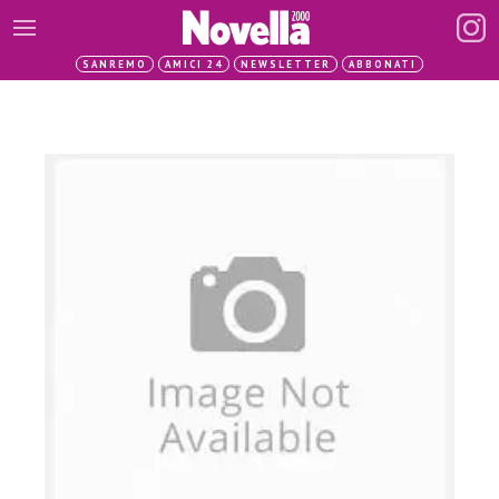
SANREMO
AMICI 24
NEWSLETTER
ABBONATI