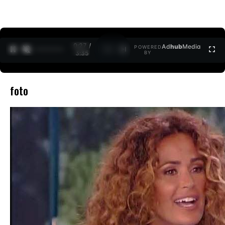
0:27 /
Ad
hub
Media
POWERED
1
/
2
3:35
BY
foto