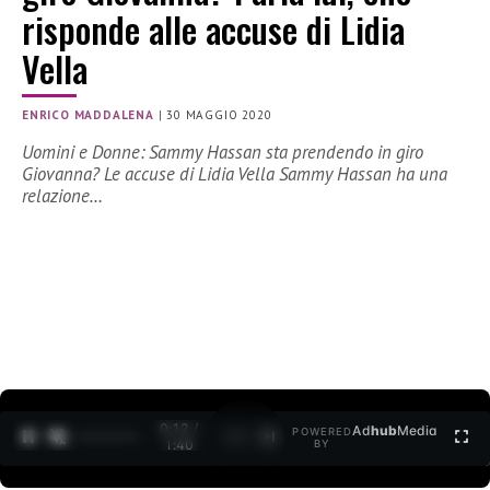
risponde alle accuse di Lidia
Vella
ENRICO MADDALENA
|
30 MAGGIO 2020
Uomini e Donne: Sammy Hassan sta prendendo in giro
Giovanna? Le accuse di Lidia Vella Sammy Hassan ha una
relazione…
0:12 /
Ad
hub
Media
POWERED
1
/
2
1:40
BY