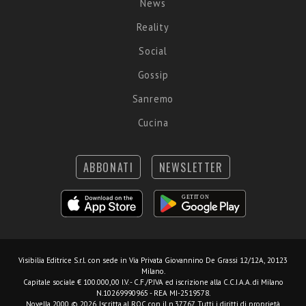
News
Reality
Social
Gossip
Sanremo
Cucina
ABBONATI
NEWSLETTER
Visibilia Editrice S.r.l.
con sede in Via Privata Giovannino De Grassi 12/12A, 20123
Milano.
Capitale sociale € 100.000,00 I.V. - C.F./P.IVA ed iscrizione alla C.C.I.A.A. di Milano
N.10269990965 - REA MI-2519578.
Novella 2000 © 2026. Iscritta al ROC con il n.37767. Tutti i diritti di proprietà