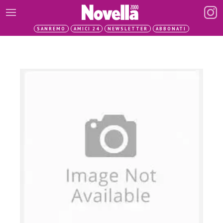
SANREMO
AMICI 24
NEWSLETTER
ABBONATI