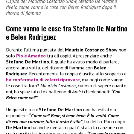
Ospite del Maurizio Costanzo Show, Stefano De Martino
rivela come vanno le cose con Belen Rodriguez dopo il
ritorno di fiamma
Come vanno le cose tra Stefano De Martino
e Belen Rodriguez
Durante l’ultima puntata del
Maurizio Costanzo Show
non
solo
Pio e Amedeo
tra gli ospiti. A presenziare anche
Stefano
De Martino
, il quale ha avuto modo di parlare,
ancora una volta, del ritorno di fiamma con
Belen
Rodriguez
. Recentemente la coppia è uscita allo scoperto e
ha confermato di volerci riprovare
, ma oggi come vanno
le cose tra loro?
Maurizio Costanzo
, curioso di sapere quanto
noi, ha spiazzato l’ex ballerino di
Amici
chiedendogli:
“Con
Belen come va?”
.
Un quesito a cui
Stefano De Martino
non ha esitato a
rispondere:
“
Come va? Bene, sì bene bene. È la verità. Come
diceva una canzone, tutto il resto è vita”
, ha detto. Poco dopo
De Martino
ha anche rivelato qual è stata la canzone con
cui è riuscito far innamorare sua moglie:
“Con quale canzone