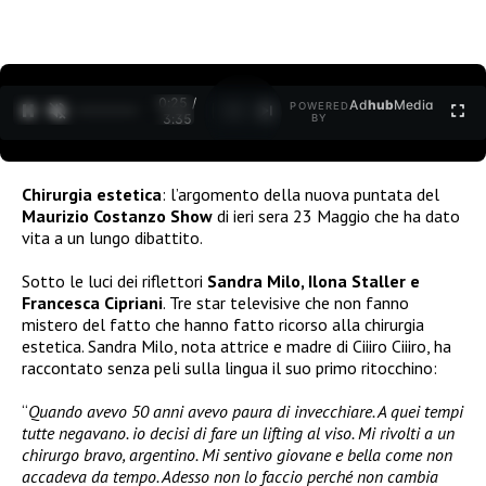
0:26 /
Ad
hub
Media
POWERED
1
/
2
3:35
BY
Chirurgia estetica
: l’argomento della nuova puntata del
Maurizio Costanzo Show
di ieri sera 23 Maggio che ha dato
vita a un lungo dibattito.
Sotto le luci dei riflettori
Sandra Milo, Ilona Staller e
Francesca Cipriani
. Tre star televisive che non fanno
mistero del fatto che hanno fatto ricorso alla chirurgia
estetica. Sandra Milo, nota attrice e madre di Ciiiro Ciiiro, ha
raccontato senza peli sulla lingua il suo primo ritocchino:
“
Quando avevo 50 anni avevo paura di invecchiare. A quei tempi
tutte negavano. io decisi di fare un lifting al viso. Mi rivolti a un
chirurgo bravo, argentino. Mi sentivo giovane e bella come non
accadeva da tempo. Adesso non lo faccio perché non cambia