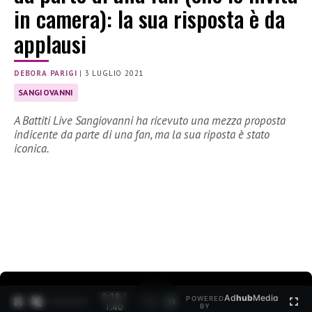
in camera): la sua risposta è da
applausi
DEBORA PARIGI
|
3 LUGLIO 2021
SANGIOVANNI
A Battiti Live Sangiovanni ha ricevuto una mezza proposta
indicente da parte di una fan, ma la sua riposta è stato
iconica.
0:19 /
Ad
hub
Media
POWERED
1
/
2
1:40
BY