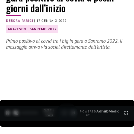
giorni dall’inizio
DEBORA PARIGI
|
17 GENNAIO 2022
AKA7EVEN
SANREMO 2022
Primo positivo al covid tra i big in gara a Sanremo 2022. Il
messaggio arriva via social direttamente dall’artista.
0:27 /
Ad
hub
Media
POWERED
1
/
2
1:40
BY