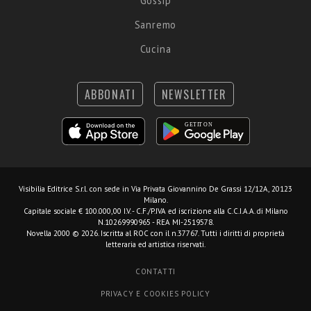
Gossip
Sanremo
Cucina
ABBONATI
NEWSLETTER
Visibilia Editrice S.r.l.
con sede in Via Privata Giovannino De Grassi 12/12A, 20123
Milano.
Capitale sociale € 100.000,00 I.V. - C.F./P.IVA ed iscrizione alla C.C.I.A.A. di Milano
N.10269990965 - REA MI-2519578.
Novella 2000 © 2026. Iscritta al ROC con il n.37767. Tutti i diritti di proprietà
letteraria ed artistica riservati.
CONTATTI
PRIVACY E COOKIES POLICY