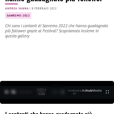
ANDREA SANNA
|
8 FEBBRAIO 2022
SANREMO 2022
Chi sono i cantanti di Sanremo 2022 che hanno guadagnato
più follower grazie al Festival? Scopriamolo insieme in
questa gallery
0:27 /
Ad
hub
Media
POWERED
1
/
2
3:35
BY