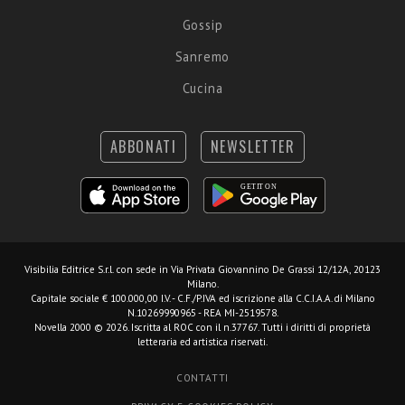
Gossip
Sanremo
Cucina
ABBONATI
NEWSLETTER
Visibilia Editrice S.r.l.
con sede in Via Privata Giovannino De Grassi 12/12A, 20123
Milano.
Capitale sociale € 100.000,00 I.V. - C.F./P.IVA ed iscrizione alla C.C.I.A.A. di Milano
N.10269990965 - REA MI-2519578.
Novella 2000 © 2026. Iscritta al ROC con il n.37767. Tutti i diritti di proprietà
letteraria ed artistica riservati.
CONTATTI