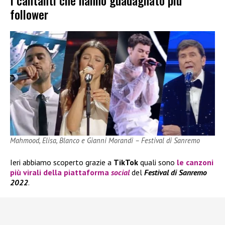
I cantanti che hanno guadagnato più
follower
Mahmood, Elisa, Blanco e Gianni Morandi – Festival di Sanremo
Ieri abbiamo scoperto grazie a
TikTok
quali sono
le canzoni
più virali della piattaforma
social
del
Festival di
Sanremo
2022
.