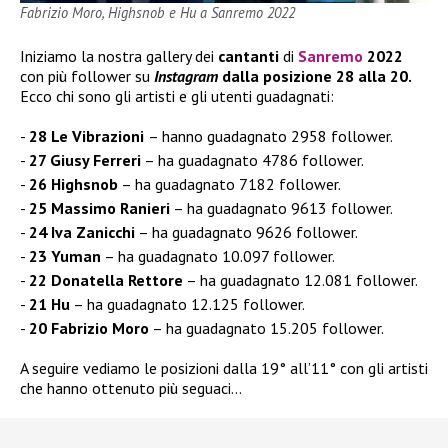
Fabrizio Moro, Highsnob e Hu a Sanremo 2022
Iniziamo la nostra gallery dei
cantanti
di
Sanremo
2022
con più follower su
Instagram
dalla posizione 28 alla 20.
Ecco chi sono gli artisti e gli utenti guadagnati:
28 Le Vibrazioni
– hanno guadagnato 2958 follower.
27 Giusy Ferreri
– ha guadagnato 4786 follower.
26 Highsnob
– ha guadagnato 7182 follower.
25 Massimo Ranieri
– ha guadagnato 9613 follower.
24 Iva Zanicchi
– ha guadagnato 9626 follower.
23 Yuman
– ha guadagnato 10.097 follower.
22 Donatella Rettore
– ha guadagnato 12.081 follower.
21 Hu
– ha guadagnato 12.125 follower.
20 Fabrizio Moro
– ha guadagnato 15.205 follower.
A seguire vediamo le posizioni dalla 19° all’11° con gli artisti
che hanno ottenuto più seguaci…