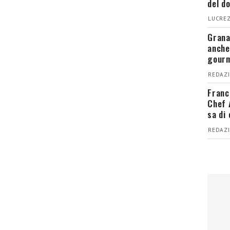
del d
LUCREZ
Grana
anche
gour
REDAZI
Franc
Chef 
sa di
REDAZI