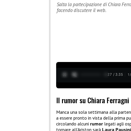
Salta la partecipazione di Chiara Fer
facendo discutere il web.
0:27 / 3:35
1
Il rumor su Chiara Ferragn
Manca una sola settimana alla parten
a essere pronto in vista della prima p
circolando alcuni
rumor
legati agli o
tornare all’Ariston sarà
Laura Pausini