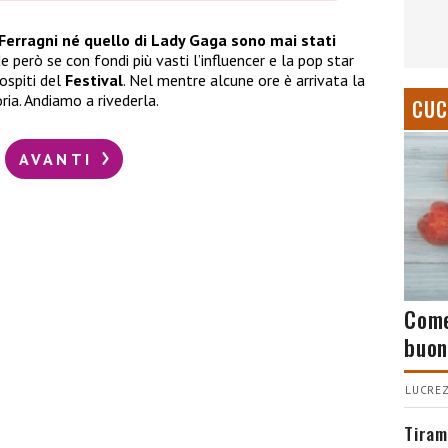
a Ferragni né quello di Lady Gaga sono mai stati
ede però se con fondi più vasti l’influencer e la pop star
ospiti del
Festival
. Nel mentre alcune ore è arrivata la
oria. Andiamo a rivederla.
CUC
AVANTI
Come
buon
LUCREZ
Tiram