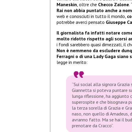
Maneskin
, oltre che
Checco Zalone
.
Rai non abbia puntato anche a nom
web e conosciuti in tutto il mondo,
co
potrebbe averci pensato
Giuseppe C
Il giornalista fa infatti notare c
molto ridotto rispetto agli scorsi a
i fondi sarebbero quasi dimezzati, il c
Non è nemmeno da escludere dunque
Ferragni o di una Lady Gaga siano s
legge in merito:
“Sui social alla signora Grazia
Giannetta si poteva puntare su
lunga riflessione, ha aggiunto 
superospite e che bisognava pu
la terza sorella di Grazia e G
naso, non quello di Amadeus, da
avranno fatto. Ma se hai il bu
prenotare da Cracco”.