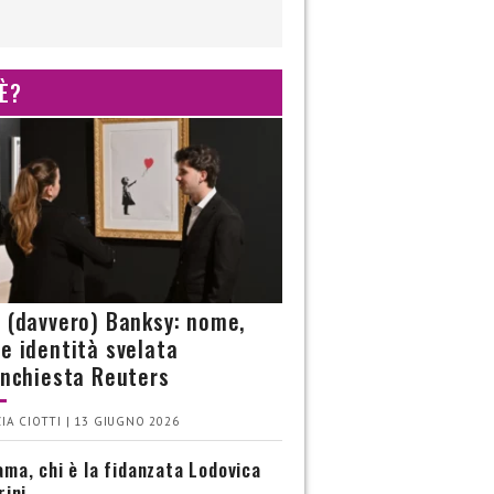
 È?
è (davvero) Banksy: nome,
 e identità svelata
’inchiesta Reuters
IA CIOTTI | 13 GIUGNO 2026
ma, chi è la fidanzata Lodovica
rini