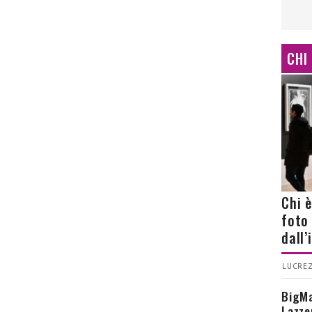
CHI
Chi 
foto
dall
LUCREZ
BigMa
Lazze