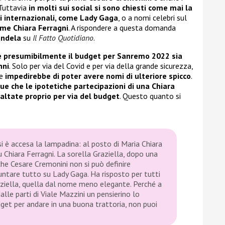
 Tuttavia
in molti sui social si sono chiesti come mai la
i internazionali, come Lady Gaga
, o a nomi celebri sul
me Chiara Ferragni
. A rispondere a questa domanda
andela
su
Il Fatto Quotidiano
.
ome presumibilmente il budget per Sanremo 2022 sia
nni
. Solo per via del Covid e per via della grande sicurezza,
he
impedirebbe di poter avere nomi di ulteriore spicco
.
 che le ipotetiche partecipazioni di una Chiara
altate proprio per via del budget
. Questo quanto si
 si è accesa la lampadina: al posto di Maria Chiara
 Chiara Ferragni. La sorella Graziella, dopo una
che Cesare Cremonini non si può definire
ntare tutto su Lady Gaga. Ha risposto per tutti
raziella, quella dal nome meno elegante. Perché a
lle parti di Viale Mazzini un pensierino lo
dget per andare in una buona trattoria, non puoi