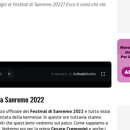
ragni al Festival di Sanremo 2022? Ecco il rumo che sta
Ad
hub
Media
/
2
POWERED BY
i a Sanremo 2022
za ufficiale del
Festival di Sanremo 2022
e tutto inizia
untata della kermesse. In queste ore tuttavia stanno
spiti che quest’anno vedremo sul palco. Come sappiamo a
. Vedremo poi per la prima
Cesare Cremonini
e anche i