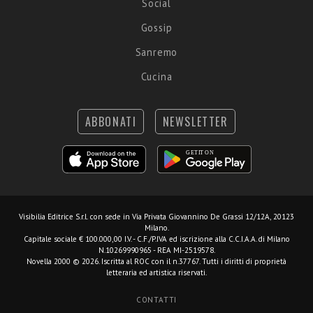
Social
Gossip
Sanremo
Cucina
ABBONATI
NEWSLETTER
Visibilia Editrice S.r.l.
con sede in Via Privata Giovannino De Grassi 12/12A, 20123
Milano.
Capitale sociale € 100.000,00 I.V. - C.F./P.IVA ed iscrizione alla C.C.I.A.A. di Milano
N.10269990965 - REA MI-2519578.
Novella 2000 © 2026. Iscritta al ROC con il n.37767. Tutti i diritti di proprietà
letteraria ed artistica riservati.
CONTATTI