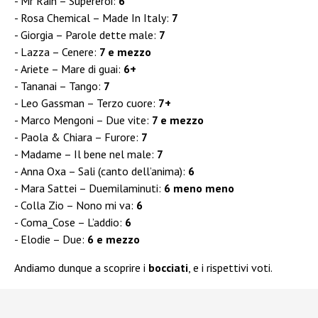
Mr Rain – Supereroi:
6
Rosa Chemical – Made In Italy:
7
Giorgia – Parole dette male:
7
Lazza – Cenere:
7 e mezzo
Ariete – Mare di guai:
6+
Tananai – Tango:
7
Leo Gassman – Terzo cuore:
7+
Marco Mengoni – Due vite:
7 e mezzo
Paola & Chiara – Furore:
7
Madame – Il bene nel male:
7
Anna Oxa – Sali (canto dell’anima):
6
Mara Sattei – Duemilaminuti:
6 meno meno
Colla Zio – Nono mi va:
6
Coma_Cose – L’addio:
6
Elodie – Due:
6 e mezzo
Andiamo dunque a scoprire i
bocciati
, e i rispettivi voti.