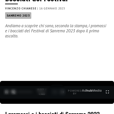
VINCENZO CHIANESE
|
16 GENNAIO 2023
SANREMO 2023
Andiamo a scoprire chi sono, secondo la stampa, i promossi
e i bocciati del Festival di Sanremo 2023 dopo il primo
ascolto.
0:27 /
Ad
hub
Media
POWERED
1
/
2
1:40
BY