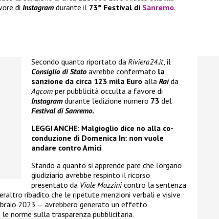
vore di
Instagram
durante il
73° Festival di
Sanremo
.
Secondo quanto riportato da
Riviera24.it
, il
Consiglio di Stato
avrebbe confermato
la
sanzione da circa
123 mila Euro
alla
Rai
da
Agcom
per pubblicità occulta a favore di
Instagram
durante l’edizione numero
73
del
Festival di Sanremo.
LEGGI ANCHE
:
Malgioglio dice no alla co-
conduzione di Domenica In: non vuole
andare contro Amici
Stando a quanto si apprende pare che l’organo
giudiziario avrebbe respinto il ricorso
presentato da
Viale Mazzini
contro la sentenza
altro ribadito che le ripetute menzioni verbali e visive
febbraio 2023 — avrebbero generato un effetto
le norme sulla trasparenza pubblicitaria.