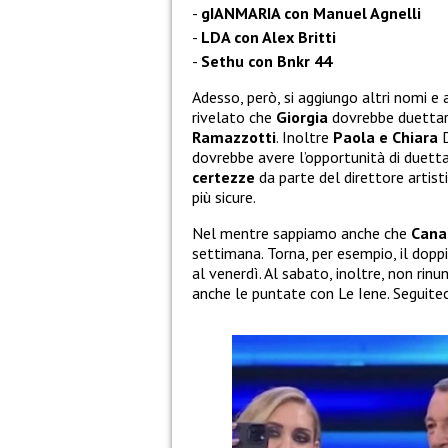
gIANMARIA con Manuel Agnelli
LDA con Alex Britti
Sethu con Bnkr 44
Adesso, però, si aggiungo altri nomi e a
rivelato che
Giorgia
dovrebbe duetta
Ramazzotti
. Inoltre
Paola e Chiara
D
dovrebbe avere l’opportunità di duett
certezze
da parte del direttore artist
più sicure.
Nel mentre sappiamo anche che
Cana
settimana. Torna, per esempio, il dop
al venerdì. Al sabato, inoltre, non rinu
anche le puntate con Le Iene. Seguitec