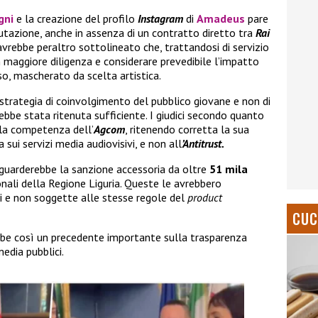
gni
e la creazione del profilo
Instagram
di
Amadeus
pare
lutazione, anche in assenza di un contratto diretto tra
Rai
avrebbe peraltro sottolineato che, trattandosi di servizio
maggiore diligenza e considerare prevedibile l’impatto
, mascherato da scelta artistica.
 strategia di coinvolgimento del pubblico giovane e non di
be stata ritenuta sufficiente. I giudici secondo quanto
la competenza dell’
Agcom
, ritenendo corretta la sua
sui servizi media audiovisivi, e non all
’Antitrust.
guarderebbe la sanzione accessoria da oltre
51 mila
onali della Regione Liguria. Queste le avrebbero
i e non soggette alle stesse regole del
product
CUC
bbe così un precedente importante sulla trasparenza
edia pubblici.