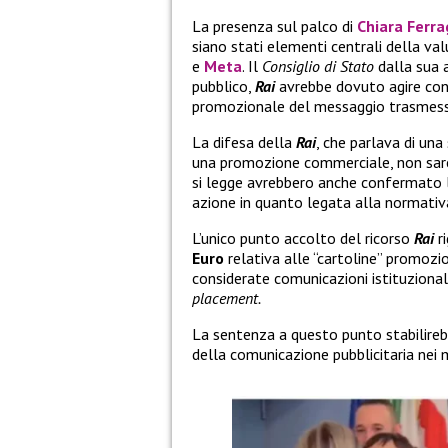
La presenza sul palco di
Chiara Ferra
siano stati elementi centrali della va
e
Meta
. Il
Consiglio di Stato
dalla sua 
pubblico,
Rai
avrebbe dovuto agire con 
promozionale del messaggio trasmesso
La difesa della
Rai
, che parlava di una
una promozione commerciale, non sareb
si legge avrebbero anche confermato 
azione in quanto legata alla normativa 
L’unico punto accolto del ricorso
Rai
ri
Euro
relativa alle “cartoline” promozi
considerate comunicazioni istituzional
placement.
La sentenza a questo punto stabilire
della comunicazione pubblicitaria nei m