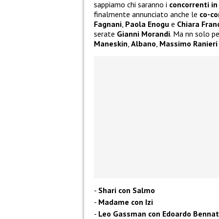
sappiamo chi saranno i
concorrenti in
finalmente annunciato anche le
co-co
Fagnani
,
Paola Enogu
e
Chiara Franc
serate
Gianni Morandi
. Ma nn solo pe
Maneskin
,
Albano
,
Massimo Ranieri
Shari con Salmo
Madame con Izi
Leo Gassman con Edoardo Benna