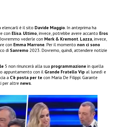
 elencarli è il sito
Davide Maggio
. In anteprima ha
re con
Elisa
.
Ultimo
, invece, potrebbe avere accanto
Eros
ovremmo vederle con
Merk & Kremont
.
Lazza
, invece,
are con
Emma Marrone
. Per il momento
non ci sono
ico di
Sanremo
2023. Dovremo, quindi, attendere notizie
le
5 non rinuncerà alla sua
programmazione
in quella
pio appuntamento con il
Grande Fratello Vip
al lunedì e
ncia a
C’è posta per te
con Maria De Filippi. Garante
i per altre
news
.