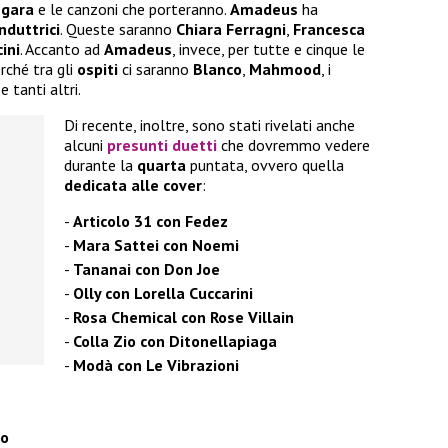
 gara
e le canzoni che porteranno.
Amadeus
ha
nduttrici
. Queste saranno
Chiara Ferragni
,
Francesca
ini
. Accanto ad
Amadeus
, invece, per tutte e cinque le
rché tra gli
ospiti
ci saranno
Blanco
,
Mahmood
, i
e tanti altri.
Di recente, inoltre, sono stati rivelati anche
alcuni
presunti duetti
che dovremmo vedere
durante la
quarta
puntata, ovvero quella
dedicata alle cover
:
Articolo 31 con Fedez
Mara Sattei con Noemi
Tananai con Don Joe
Olly con Lorella Cuccarini
Rosa Chemical con Rose Villain
Colla Zio con Ditonellapiaga
Modà con Le Vibrazioni
to