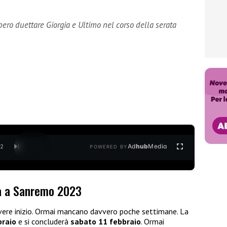
bero duettare Giorgia e Ultimo nel corso della serata
Ad
hub
Media
/
2
POWERED BY
ia a Sanremo 2023
vere inizio. Ormai mancano davvero poche settimane. La
braio
e si concluderà
sabato 11 febbraio
. Ormai