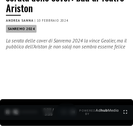
Ariston
ANDREA SANNA
|
10 FEBBRAIO 2024
SANREMO 2024
La serata delle cover di Sanremo 2024 la vince Geolier, ma il
pubblico dell’Ariston (e non solo) non sembra esserne felice
0:30 /
Ad
hub
Media
POWERED
1
/
2
3:35
BY