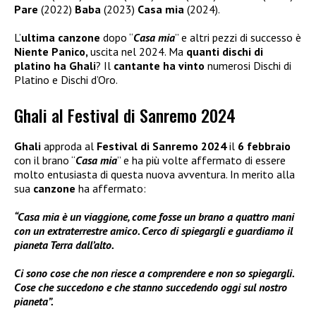
Pare
(2022)
Baba
(2023)
Casa mia
(2024).
L’
ultima canzone
dopo “
Casa mia
” e altri pezzi di successo è
Niente Panico,
uscita nel 2024. Ma
quanti dischi di
platino ha Ghali
? Il
cantante ha vinto
numerosi Dischi di
Platino e Dischi d’Oro.
Ghali al Festival di Sanremo 2024
Ghali
approda al
Festival di Sanremo 2024
il
6 febbraio
con il brano “
Casa mia
” e ha più volte affermato di essere
molto entusiasta di questa nuova avventura. In merito alla
sua
canzone
ha affermato:
“Casa mia è un viaggione, come fosse un brano a quattro mani
con un extraterrestre amico. Cerco di spiegargli e guardiamo il
pianeta Terra dall’alto.
Ci sono cose che non riesce a comprendere e non so spiegargli.
Cose che succedono e che stanno succedendo oggi sul nostro
pianeta”.