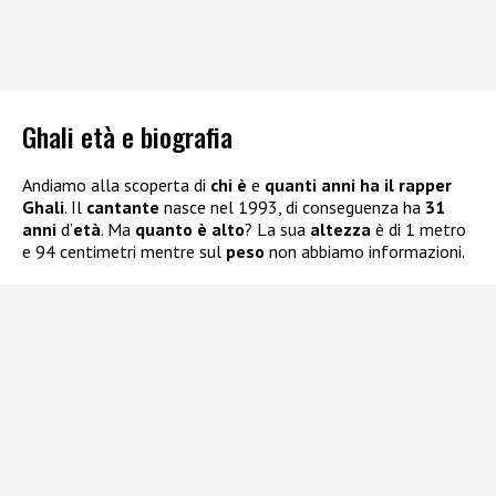
Ghali età e biografia
Andiamo alla scoperta di
chi è
e
quanti anni ha il rapper
Ghali
. Il
cantante
nasce nel 1993, di conseguenza ha
31
anni
d’
età
. Ma
quanto è alto
? La sua
altezza
è di 1 metro
e 94 centimetri mentre sul
peso
non abbiamo informazioni.