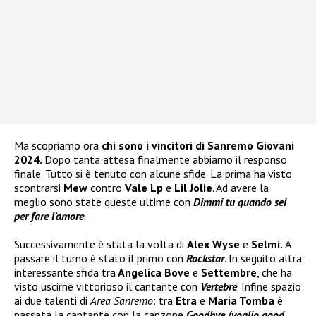
Ma scopriamo ora
chi sono i vincitori di Sanremo Giovani
2024.
Dopo tanta attesa finalmente abbiamo il responso
finale. Tutto si è tenuto con alcune sfide. La prima ha visto
scontrarsi
Mew
contro
Vale Lp
e
Lil Jolie
. Ad avere la
meglio sono state queste ultime con
Dimmi tu quando sei
per fare l’amore
.
Successivamente è stata la volta di
Alex Wyse
e
Selmi.
A
passare il turno è stato il primo con
Rockstar
. In seguito altra
interessante sfida tra
Angelica Bove
e
Settembre
, che ha
visto uscirne vittorioso il cantante con
Vertebre
. Infine spazio
ai due talenti di
Area Sanremo
: tra
Etra
e
Maria Tomba
è
passata la cantante con la canzone
Goodbye (voglio good