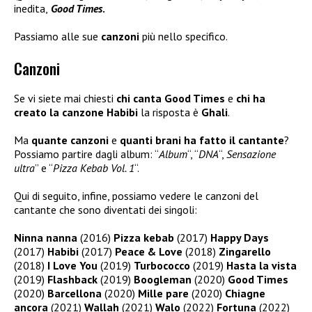
inedita,
Good Times
.
Passiamo alle sue
canzoni
più nello specifico.
Canzoni
Se vi siete mai chiesti
chi canta Good Times
e
chi ha
creato la canzone Habibi
la risposta è
Ghali
.
Ma
quante canzoni
e
quanti brani ha fatto il cantante
?
Possiamo partire dagli album: “
Album
“, “
DNA
“,
Sensazione
ultra
” e “
Pizza Kebab Vol. 1
“.
Qui di seguito, infine, possiamo vedere le canzoni del
cantante che sono diventati dei singoli:
Ninna nanna
(2016)
Pizza kebab
(2017)
Happy Days
(2017)
Habibi
(2017)
Peace & Love
(2018)
Zingarello
(2018)
I Love You
(2019)
Turbococco
(2019)
Hasta la vista
(2019)
Flashback
(2019)
Boogleman
(2020)
Good Times
(2020)
Barcellona
(2020)
Mille pare
(2020)
Chiagne
ancora
(2021)
Wallah
(2021)
Walo
(2022)
Fortuna
(2022)