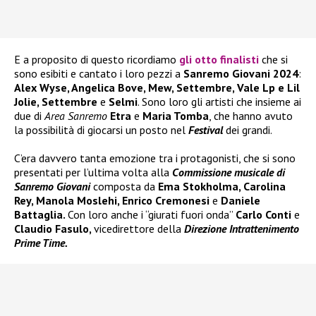
E a proposito di questo ricordiamo
gli otto finalisti
che si
sono esibiti e cantato i loro pezzi a
Sanremo Giovani 2024
:
Alex Wyse, Angelica Bove, Mew, Settembre, Vale Lp e Lil
Jolie, Settembre
e
Selmi
. Sono loro gli artisti che insieme ai
due di
Area Sanremo
Etra
e
Maria Tomba
, che hanno avuto
la possibilità di giocarsi un posto nel
Festival
dei grandi.
C’era davvero tanta emozione tra i protagonisti, che si sono
presentati per l’ultima volta alla
Commissione musicale di
Sanremo Giovani
composta da
Ema Stokholma, Carolina
Rey, Manola Moslehi, Enrico Cremonesi
e
Daniele
Battaglia.
Con loro anche i “giurati fuori onda”
Carlo Conti
e
Claudio Fasulo,
vicedirettore della
Direzione Intrattenimento
Prime Time.