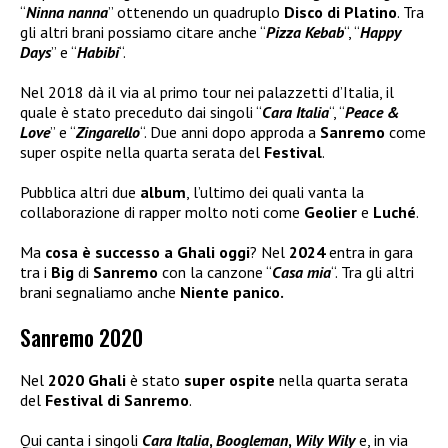
“
Ninna nanna
” ottenendo un quadruplo
Disco di Platino
. Tra
gli altri brani possiamo citare anche “
Pizza Kebab
“, “
Happy
Days
” e “
Habibi
“.
Nel 2018 dà il via al primo tour nei palazzetti d’Italia, il
quale è stato preceduto dai singoli “
Cara Italia
“, “
Peace &
Love
” e “
Zingarello
“. Due anni dopo approda a
Sanremo
come
super ospite nella quarta serata del
Festival
.
Pubblica altri due
album
, l’ultimo dei quali vanta la
collaborazione di rapper molto noti come
Geolier
e
Luché
.
Ma
cosa è successo a Ghali oggi
? Nel
2024
entra in gara
tra i
Big
di
Sanremo
con la canzone “
Casa mia
“. Tra gli altri
brani segnaliamo anche
Niente panico.
Sanremo 2020
Nel
2020 Ghali
è stato
super ospite
nella quarta serata
del
Festival di Sanremo
.
Qui canta i singoli
Cara Italia
,
Boogleman
,
Wily Wily
e, in via