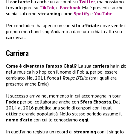
Il
cantante
ha anche un account su
Twitter
, ma possiamo
trovarlo pure su
TikTok
, e
Facebook
. Ma è presente anche
su piattaforme
streaming
come
Spotify
e
YouTube
.
Per concludere ha aperto un suo
sito ufficiale
dove vende il
proprio merchandising. Andiamo a dare un’occhiata alla sua
carriera
…
Carriera
Come è diventato famoso Ghali
? La sua
carriera
ha inizio
nella musica hip hop con il nome di Fobia, per poi essere
cambiato. Nel 2011 fonda i
Troupe D’Elite
(tra i quali era
presente anche Ernia).
Il successo arriva nel momento in cui accompagna in tour
Fedez
per poi collaborare anche con
Sfera Ebbasta
. Dal
2014 al 2016 pubblica una serie di canzoni con i quali
ottiene grande popolarità. Nello stesso periodo assume il
nome d’arte
con cui lo conosciamo
oggi
.
In quell’anno registra un record di
streaming
con il singolo