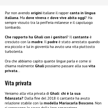
Pur non avendo
origini
italiane il rapper
canta in lingua
italiana
. Ma
dove viveva
e
dove vive abita oggi
? Ha
sempre vissuto tra la periferia milanese e il capoluogo
lombardo.
Che rapporto ha Ghali con i genitori
? Il
cantante
è
cresciuto con la
madre
. Il
padre
è stato arrestato quando
era piccolo e lui in gioventù ha avuto una vita piuttosto
turbolenta.
Ora che abbiamo capito quante lingue parla e come si
chiama realmente
Ghali
possiamo passare alla sua
vita
privata
…
Vita privata
Veniamo alla vita privata di
Ghali
:
chi è la sua
fidanzata?
Dalla fine del 2018 il cantante ha avuto
relazione stabile con la
modella Mariacarla Boscono
. Non
si conoscono le cause della loro separazione.