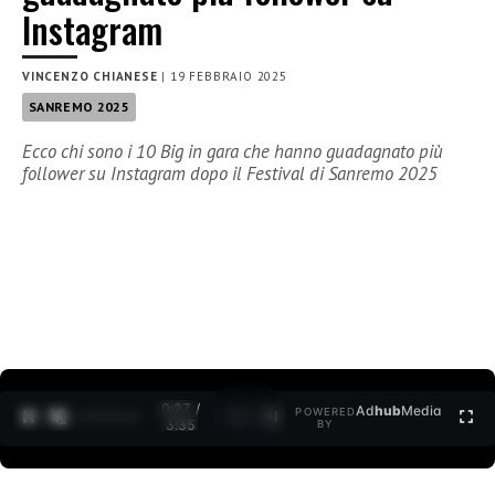
Instagram
VINCENZO CHIANESE
|
19 FEBBRAIO 2025
SANREMO 2025
Ecco chi sono i 10 Big in gara che hanno guadagnato più
follower su Instagram dopo il Festival di Sanremo 2025
0:27 /
Ad
hub
Media
POWERED
1
/
2
3:35
BY