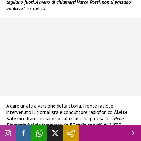
tagliano fuori. A meno di chiamarti Vasco Rossi, non ti passano
un disco
”
, ha detto.
A dare un’altra versione della storia, fronte radio, è
intervenuto il giornalista e conduttore radiofonico
Alvise
Salerno
. Tramite i suoi social infatti ha precisato:
“Pelle
Diamante
è stato trasmesso da 87 radio con più di 3.700
passaggi da febbraio a maggio”
. Inoltre, la canzone è stata
utilizzata in numerosi programmi televisivi, tra i tanti