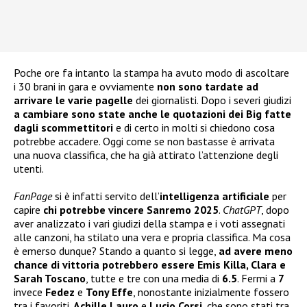
Poche ore fa intanto la stampa ha avuto modo di ascoltare
i 30 brani in gara e ovviamente
non sono tardate ad
arrivare le varie pagelle
dei giornalisti. Dopo i severi giudizi
a cambiare sono state anche le quotazioni dei Big fatte
dagli scommettitori
e di certo in molti si chiedono cosa
potrebbe accadere. Oggi come se non bastasse è arrivata
una nuova classifica, che ha già attirato l’attenzione degli
utenti.
FanPage
si è infatti servito dell’
intelligenza artificiale
per
capire
chi potrebbe vincere Sanremo 2025
.
ChatGPT
, dopo
aver analizzato i vari giudizi della stampa e i voti assegnati
alle canzoni, ha stilato una vera e propria classifica. Ma cosa
è emerso dunque? Stando a quanto si legge,
ad avere meno
chance di vittoria potrebbero essere Emis Killa, Clara e
Sarah Toscano
, tutte e tre con una media di
6.5
. Fermi a
7
invece
Fedez
e
Tony Effe
, nonostante inizialmente fossero
tra i favoriti.
Achille Lauro
e
Lucio Corsi
, che sono stati tra