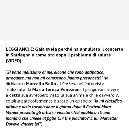
LEGGI ANCHE:
Gaia svela perché ha annullato il concerto
in Sardegna e come sta dopo il problema di salute
(VIDEO)
“
Si parla malissimo di me, dicono che sono antipatica,
arrogante, ma non mi conoscono, hanno preconcetti
,”
ha
dichiarato
Marcella Bella
al
CorSera
nell’intervista
realizzata da
Maria Teresa Veneziani
.
I più giovani, invece,
a detta sua avrebbero visto la sua anima e chi è davvero. A
colpirla particolarmente è stato un episodio:
“
Io mi classifico
ultima e nella trasmissione il giorno dopo il Festival Mara
Vernier presenta gli artisti, i vincitori. Nel pubblico c’è una
mamma che chiede al figlio ‘Chi ti è piaciuto?’ E lui ‘Marcella!
Doveva vincere lei
‘
”.