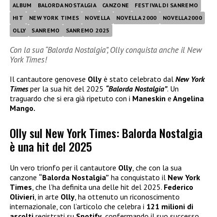
ALBUM
BALORDA NOSTALGIA
CANZONE
FESTIVAL DI SANREMO
HIT
NEW YORK TIMES
NOVELLA
NOVELLA 2000
NOVELLA2000
OLLY
SANREMO
SANREMO 2025
Con la sua “Balorda Nostalgia”, Olly conquista anche il New
York Times!
Il cantautore genovese
Olly
è stato celebrato dal
New York
Times
per la sua hit del 2025
“Balorda Nostalgia”
. Un
traguardo che si era già ripetuto con i
Maneskin
e
Angelina
Mango.
Olly sul New York Times: Balorda Nostalgia
è una hit del 2025
Un vero trionfo per il cantautore
Olly
, che con la sua
canzone
“Balorda Nostalgia”
ha conquistato il
New York
Times
, che l’ha definita una delle hit del 2025.
Federico
Olivieri
, in arte
Olly
, ha ottenuto un riconoscimento
internazionale, con l’articolo che celebra i
121 milioni di
ascolti
registrati su
Spotify
, confermando il suo successo