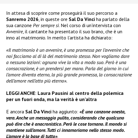
In attesa di scoprire come proseguirà il suo percorso a
Sanremo 2026
, in queste ore
Sal Da Vinci
ha parlato della
sua canzone
Per sempre sì
. Nel corso di un’intervista con
Avvenire
, il cantante ha presentato il suo brano, che è un
inno al matrimonio. In merito l’artista ha dichiarato:
«Il matrimonio è un avvenire, è una promessa per l’avvenire che
noi facciamo al di là del matrimonio stesso. Non vogliamo dare
a nessuno lezioni: ognuno vive la vita a modo suo. Però è una
consacrazione, è un prendersi per mano. Parla del giorno in cui
l’amore diventa eterno, la più grande promessa, la consacrazione
dell’amore nell’atto più eterno».
LEGGI ANCHE
:
Laura Pausini al centro della polemica
per un fuori onda, ma la verità è un’altra
E ancora
Sal Da Vinci
ha aggiunto:
«È una canzone onesta,
vera. Anche un messaggio pulito, considerando che qualcuno
può dire che è anacronistico. Però le cose tornano. Il mondo si
mantiene sull’amore. Tutti ci innamoriamo nello stesso modo.
L’amore è la base di tutto»
.