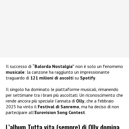
Il successo di
“Balorda Nostalgia”
non è solo un fenomeno
musicale
: la canzone ha raggiunto un impressionante
traguardo di
121 milioni di ascolti
su
Spotify
.
Il singolo ha dominato le piattaforme musicali, rimanendo
per settimane tra i brani più ascoltati. Un riconoscimento che
rende ancora più speciale l’annata di
Olly
, che a febbraio
2025 ha vinto il
Festival di Sanremo
, ma ha deciso di non
partecipare all’
Eurovision Song Contest
.
L’album Tutta vita (sempre) di Olly domina