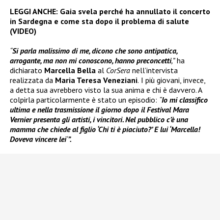
LEGGI ANCHE:
Gaia svela perché ha annullato il concerto
in Sardegna e come sta dopo il problema di salute
(VIDEO)
“
Si parla malissimo di me, dicono che sono antipatica,
arrogante, ma non mi conoscono, hanno preconcetti
,”
ha
dichiarato
Marcella Bella
al
CorSera
nell’intervista
realizzata da
Maria Teresa Veneziani
.
I più giovani, invece,
a detta sua avrebbero visto la sua anima e chi è davvero. A
colpirla particolarmente è stato un episodio:
“
Io mi classifico
ultima e nella trasmissione il giorno dopo il Festival Mara
Vernier presenta gli artisti, i vincitori. Nel pubblico c’è una
mamma che chiede al figlio ‘Chi ti è piaciuto?’ E lui ‘Marcella!
Doveva vincere lei
‘
”.