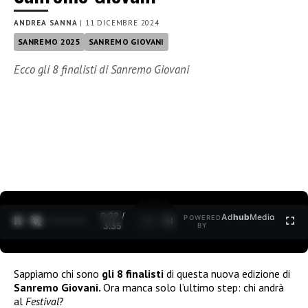
ANDREA SANNA
|
11 DICEMBRE 2024
SANREMO 2025
SANREMO GIOVANI
Ecco gli 8 finalisti di Sanremo Giovani
0:30 /
Ad
hub
Media
POWERED
1
/
2
3:35
BY
Sappiamo chi sono
gli 8 finalisti
di questa nuova edizione di
Sanremo Giovani.
Ora manca solo l’ultimo step: chi andrà
al
Festival
?