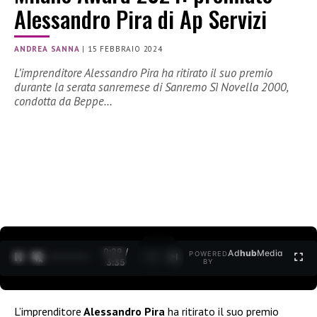
Alessandro Pira di Ap Servizi
ANDREA SANNA
|
15 FEBBRAIO 2024
L’imprenditore Alessandro Pira ha ritirato il suo premio
durante la serata sanremese di Sanremo Sì Novella 2000,
condotta da Beppe…
0:30 /
Ad
hub
Media
POWERED
1
/
2
3:35
BY
L’imprenditore
Alessandro Pira
ha ritirato il suo premio