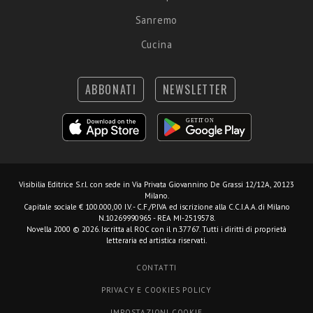
Sanremo
Cucina
ABBONATI
NEWSLETTER
Visibilia Editrice S.r.l.
con sede in Via Privata Giovannino De Grassi 12/12A, 20123
Milano.
Capitale sociale € 100.000,00 I.V. - C.F./P.IVA ed iscrizione alla C.C.I.A.A. di Milano
N.10269990965 - REA MI-2519578.
Novella 2000 © 2026. Iscritta al ROC con il n.37767. Tutti i diritti di proprietà
letteraria ed artistica riservati.
CONTATTI
PRIVACY E COOKIES POLICY
IMPOSTAZIONI COOKIE