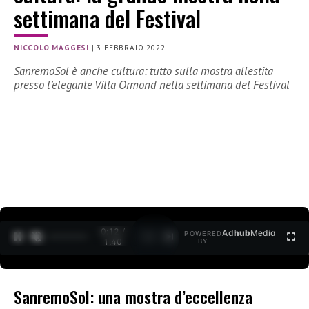
settimana del Festival
NICCOLO MAGGESI
|
3 FEBBRAIO 2022
SanremoSol è anche cultura: tutto sulla mostra allestita
presso l’elegante Villa Ormond nella settimana del Festival
0:12 /
Ad
hub
Media
POWERED
1
/
2
1:40
BY
SanremoSol: una mostra d’eccellenza