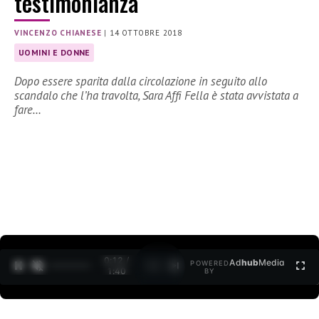
testimonianza
VINCENZO CHIANESE
|
14 OTTOBRE 2018
UOMINI E DONNE
Dopo essere sparita dalla circolazione in seguito allo
scandalo che l’ha travolta, Sara Affi Fella è stata avvistata a
fare…
0:12 /
Ad
hub
Media
POWERED
1
/
2
1:40
BY