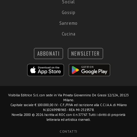
Social
Gossip
Sanremo
Cucina
ABBONATI
NEWSLETTER
Visibilia Editrice S.r.l.
con sede in Via Privata Giovannino De Grassi 12/12A, 20123
Milano.
Capitale sociale € 100.000,00 I.V. - C.F./P.IVA ed iscrizione alla C.C.I.A.A. di Milano
N.10269990965 - REA MI-2519578.
Novella 2000 © 2026. Iscritta al ROC con il n.37767. Tutti i diritti di proprietà
letteraria ed artistica riservati.
CONTATTI