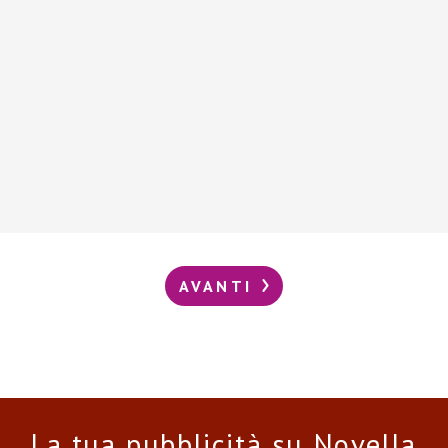
AVANTI
La tua pubblicità su Novella