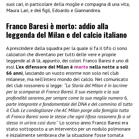
suoi cari, in particolare della moglie e compagna di una vita,
Maura Lari, e deii figli, Edoardo e Giannandrea.
Franco Baresi è morto: addio alla
leggenda del Milan e del calcio italiano
A prescindere dalla squadra per la quale si fa il tifo ci sono
calciatori che diventano per tutti delle vere e proprie
leggende al di là, appunto, dei colori. Franco Baresi è uno di
essi.
L’ex difensore del Milan è
morto
nella notte a soli
66 anni
, lasciando un vuoto enorme non solo nel club
milanese, ma nell’intero mondo del calcio. Nel comunicato
del club rossonero si legge:
“La Storia del Milan è in lacrime
per la scomparsa di Franco Baresi. Il suo esempio e la sua
profondità saranno, per sempre come la sua maglia numero 6,
parte integrante e fondamentale del DNA e del cammino di tutto
il Club. Le condoglianze che AC Milan porge alla famiglia tutta
di Franco Baresi sono le stesse che ogni tifoso rossonero fa a sé
stesso in un’ora così dura.
” Lo scorso anno Franco Baresi era
stato sottoposto a un intervento per un nodulo polmonare
e inizialmente sembrava che la situazione fosse tornata