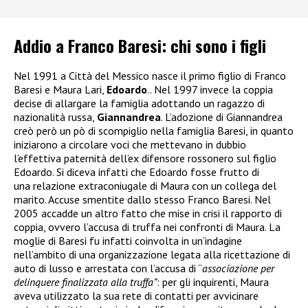
Addio a Franco Baresi: chi sono i figli
Nel 1991 a Città del Messico nasce il primo figlio di Franco
Baresi e Maura Lari,
Edoardo
.. Nel 1997 invece la coppia
decise di allargare la famiglia adottando un ragazzo di
nazionalità russa,
Giannandrea
. L’adozione di Giannandrea
creò però un pò di scompiglio nella famiglia Baresi, in quanto
iniziarono a circolare voci che mettevano in dubbio
l’effettiva paternità dell’ex difensore rossonero sul figlio
Edoardo. Si diceva infatti che Edoardo fosse frutto di
una relazione extraconiugale di Maura con un collega del
marito. Accuse smentite dallo stesso Franco Baresi. Nel
2005 accadde un altro fatto che mise in crisi il rapporto di
coppia, ovvero l’accusa di truffa nei confronti di Maura. La
moglie di Baresi fu infatti coinvolta in un’indagine
nell’ambito di una organizzazione legata alla ricettazione di
auto di lusso e arrestata
con l’accusa di “
associazione per
delinquere finalizzata alla truffa”
: per gli inquirenti, Maura
aveva utilizzato la sua rete di contatti per avvicinare