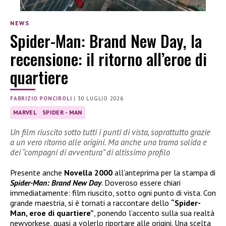
NEWS
Spider-Man: Brand New Day, la
recensione: il ritorno all’eroe di
quartiere
FABRIZIO PONCIROLI
|
30 LUGLIO 2026
MARVEL
SPIDER - MAN
Un film riuscito sotto tutti i punti di vista, soprattutto grazie
a un vero ritorno alle origini. Ma anche una trama solida e
dei “compagni di avventura” di altissimo profilo
Presente anche
Novella 2000
all’anteprima per la stampa di
Spider-Man: Brand New Day
. Doveroso essere chiari
immediatamente: film riuscito, sotto ogni punto di vista. Con
grande maestria, si è tornati a raccontare dello
“Spider-
Man, eroe di quartiere”
, ponendo l’accento sulla sua realtà
newyorkese, quasi a volerlo riportare alle origini. Una scelta