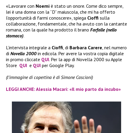
«Lavorare con
Noemi
è stato un onore. Come dico sempre,
lei è una donna con la “D” maiuscola, che mi ha offerto
l’opportunità di farmi conoscere», spiega
Cioffi
sulla
collaborazione, fondamentale, che ha avuto con la cantante
romana, con la quale ha prodotto il brano
Farfalle (nello
stomaco)
.
L’intervista integrale a
Cioffi
, di
Barbara Carere
, nel numero
di
Novella 2000
in edicola. Per avere la vostra copia digitale
in promo cliccate
QUI
. Per la app di Novella 2000 su Apple
Store
QUI
e
QUI
per Google Play.
(l’immagine di copertina è di Simone Cascioni)
LEGGI ANCHE: Alessia Macari: «Il mio parto da incubo»