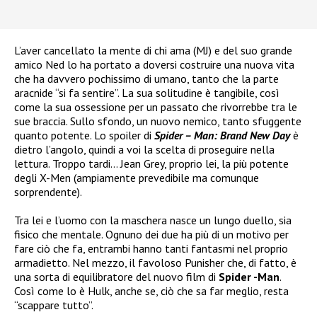
L’aver cancellato la mente di chi ama (MJ) e del suo grande
amico Ned lo ha portato a doversi costruire una nuova vita
che ha davvero pochissimo di umano, tanto che la parte
aracnide “si fa sentire”. La sua solitudine è tangibile, così
come la sua ossessione per un passato che rivorrebbe tra le
sue braccia. Sullo sfondo, un nuovo nemico, tanto sfuggente
quanto potente. Lo spoiler di
Spider – Man: Brand New Day
è
dietro l’angolo, quindi a voi la scelta di proseguire nella
lettura. Troppo tardi… Jean Grey, proprio lei, la più potente
degli X-Men (ampiamente prevedibile ma comunque
sorprendente).
Tra lei e l’uomo con la maschera nasce un lungo duello, sia
fisico che mentale. Ognuno dei due ha più di un motivo per
fare ciò che fa, entrambi hanno tanti fantasmi nel proprio
armadietto. Nel mezzo, il favoloso Punisher che, di fatto, è
una sorta di equilibratore del nuovo film di
Spider -Man
.
Così come lo è Hulk, anche se, ciò che sa far meglio, resta
“scappare tutto”.