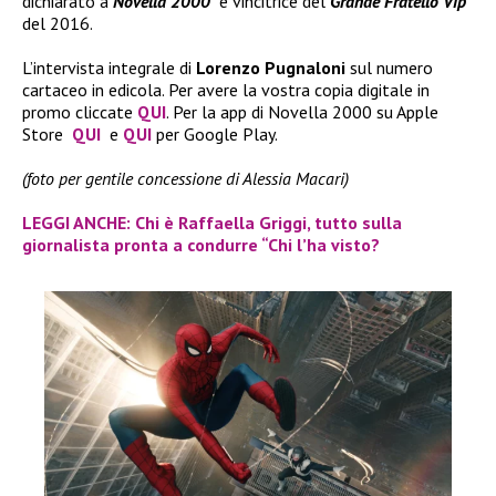
dichiarato a
Novella 2000
e vincitrice del
Grande Fratello Vip
del 2016.
L’intervista integrale di
Lorenzo Pugnaloni
sul numero
cartaceo in edicola. Per avere la vostra copia digitale in
promo cliccate
QUI
. Per la app di Novella 2000 su Apple
Store
QUI
e
QUI
per Google Play.
(foto per gentile concessione di Alessia Macari)
LEGGI ANCHE: Chi è Raffaella Griggi, tutto sulla
giornalista pronta a condurre “Chi l’ha visto?