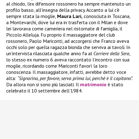
al chiodo, l’ex difensore rossonero ha sempre mantenuto un
profilo basso, all’insegna della privacy. Accanto a lui c’è
sempre stata la moglie,
Maura Lari,
conosciuta in Toscana,
a Montevarchi, dove lui era in trasferta con il Milan e dove
lei lavorava come cameriera nel ristornate di famiglia, il
Piccolo Alleluja. Fu proprio il massaggiatore del club
rossonero, Paolo Mariconti, ad accorgersi che Franco aveva
occhi solo per quella ragazza bionda che serviva ai tavoli. In
un’intervista rilasciata qualche anno fa al
Corriere della Sera
,
lo stesso ex numero 6 aveva raccontato l’incontro con sua
moglie, ricordando come Mariconti favorì la loro
conoscenza. Il massaggiatore, infatti, avrebbe detto voce
alta:
“Signorina, per favore, serva prima lui, perché è il capitano”.
Da allora non si sono più lasciati. Il
matrimonio
è stato
celebrato il 10 settembre dell’1984.