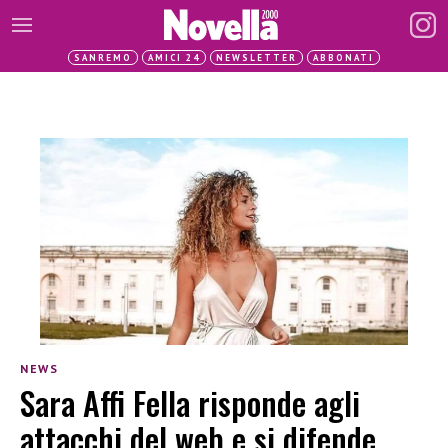
SANREMO
AMICI 24
NEWSLETTER
ABBONATI
NEWS
Sara Affi Fella risponde agli
attacchi del web e si difende