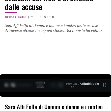
dalle accuse
DEBORA PARIGI
|
25 GIUGNO 2018
Sara Affi Fella di Uomini e donne e i motivi delle accuse
Attraverso alcune Instagram stories, l’ex tronista ha voluto…
0:30 /
Ad
hub
Media
POWERED
1
/
2
3:35
BY
Sara Affi Fella di Uomini e donne e i motivi