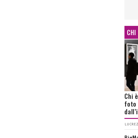
CHI
Chi 
foto
dall
LUCREZ
BigMa