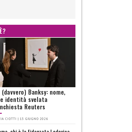
 È?
è (davvero) Banksy: nome,
 e identità svelata
’inchiesta Reuters
IA CIOTTI | 13 GIUGNO 2026
ma, chi è la fidanzata Lodovica