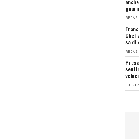
anche
gour
REDAZI
Franc
Chef 
sa di
REDAZI
Press
senti
veloci
LUCREZ