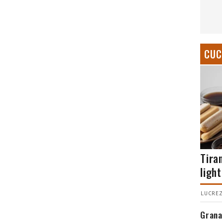
CUC
Tira
light
LUCREZ
Grana