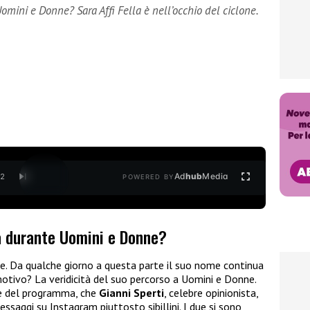
Uomini e Donne? Sara Affi Fella è nell’occhio del ciclone.
Ad
hub
Media
/
2
POWERED BY
ta durante Uomini e Donne?
ne. Da qualche giorno a questa parte il suo nome continua
 motivo? La veridicità del suo percorso a Uomini e Donne.
ce del programma, che
Gianni Sperti
, celebre opinionista,
essaggi su Instagram piuttosto sibillini. I due si sono