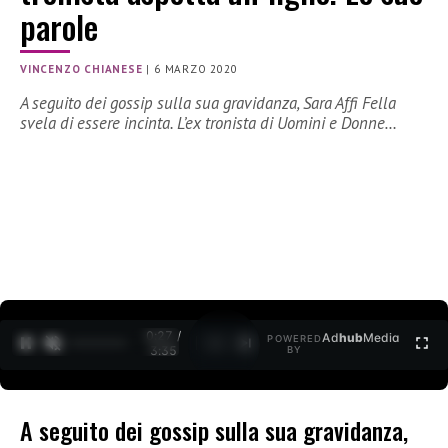
parole
VINCENZO CHIANESE
|
6 MARZO 2020
A seguito dei gossip sulla sua gravidanza, Sara Affi Fella
svela di essere incinta. L’ex tronista di Uomini e Donne…
0:27 /
Ad
hub
Media
POWERED
1
/
2
3:35
BY
A seguito dei gossip sulla sua gravidanza,