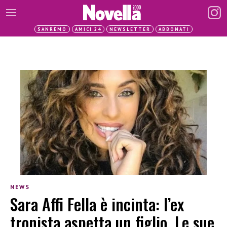
SANREMO
AMICI 24
NEWSLETTER
ABBONATI
NEWS
Sara Affi Fella è incinta: l’ex
tronista aspetta un figlio. Le sue