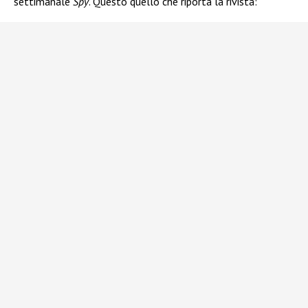
settimanale
Spy
. Questo quello che riporta la rivista: