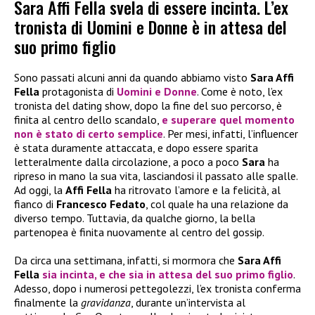
Sara Affi Fella svela di essere incinta. L’ex
tronista di Uomini e Donne è in attesa del
suo primo figlio
Sono passati alcuni anni da quando abbiamo visto
Sara Affi
Fella
protagonista di
Uomini e Donne
. Come è noto, l’ex
tronista del dating show, dopo la fine del suo percorso, è
finita al centro dello scandalo,
e superare quel momento
non è stato di certo semplice
. Per mesi, infatti, l’influencer
è stata duramente attaccata, e dopo essere sparita
letteralmente dalla circolazione, a poco a poco
Sara
ha
ripreso in mano la sua vita, lasciandosi il passato alle spalle.
Ad oggi, la
Affi Fella
ha ritrovato l’amore e la felicità, al
fianco di
Francesco Fedato
, col quale ha una relazione da
diverso tempo. Tuttavia, da qualche giorno, la bella
partenopea è finita nuovamente al centro del gossip.
Da circa una settimana, infatti, si mormora che
Sara Affi
Fella
sia
incinta
, e che sia in attesa del suo primo
figlio
.
Adesso, dopo i numerosi pettegolezzi, l’ex tronista conferma
finalmente la
gravidanza
, durante un’intervista al