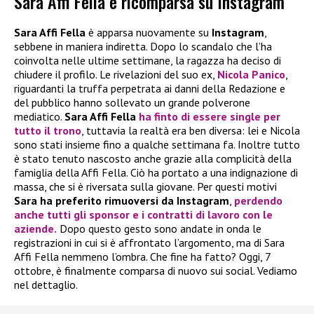
Sara Affi Fella è ricomparsa su Instagram
Sara Affi Fella
è apparsa nuovamente su
Instagram
,
sebbene in maniera indiretta. Dopo lo scandalo che l’ha
coinvolta nelle ultime settimane, la ragazza ha deciso di
chiudere il profilo. Le rivelazioni del suo ex,
Nicola Panico
,
riguardanti la truffa perpetrata ai danni della Redazione e
del pubblico hanno sollevato un grande polverone
mediatico.
Sara Affi Fella
ha finto di essere single per
tutto il trono
, tuttavia la realtà era ben diversa: lei e Nicola
sono stati insieme fino a qualche settimana fa. Inoltre tutto
è stato tenuto nascosto anche grazie alla complicità della
famiglia della Affi Fella. Ciò ha portato a una indignazione di
massa, che si è riversata sulla giovane. Per questi motivi
Sara ha preferito rimuoversi da Instagram
,
perdendo
anche tutti gli sponsor e i contratti di lavoro con le
aziende.
Dopo questo gesto sono andate in onda le
registrazioni in cui si è affrontato l’argomento, ma di Sara
Affi Fella nemmeno l’ombra. Che fine ha fatto? Oggi, 7
ottobre, è finalmente comparsa di nuovo sui social. Vediamo
nel dettaglio.