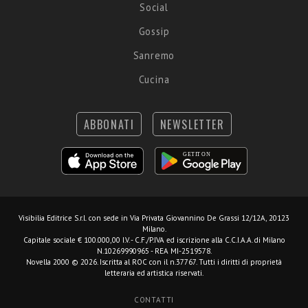
Social
Gossip
Sanremo
Cucina
ABBONATI
NEWSLETTER
Visibilia Editrice S.r.l.
con sede in Via Privata Giovannino De Grassi 12/12A, 20123
Milano.
Capitale sociale € 100.000,00 I.V. - C.F./P.IVA ed iscrizione alla C.C.I.A.A. di Milano
N.10269990965 - REA MI-2519578.
Novella 2000 © 2026. Iscritta al ROC con il n.37767. Tutti i diritti di proprietà
letteraria ed artistica riservati.
CONTATTI