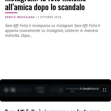
all’amica dopo lo scandalo
ENRICO MADDALENA
|
7 OTTOBRE 2018
Sara Affi Fella è ricomparsa su Instagram Sara Affi Fella è
apparsa nuovamente su Instagram, sebbene in maniera
indiretta. Dopo…
0:09 /
Ad
hub
Media
POWERED
1
/
2
1:40
BY