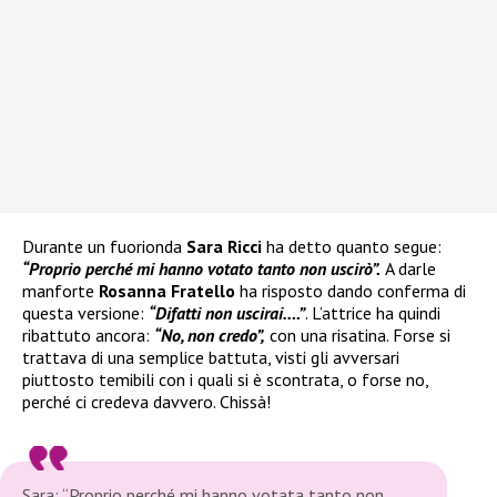
Durante un fuorionda
Sara Ricci
ha detto quanto segue:
“Proprio perché mi hanno votato tanto non uscirò”.
A darle
manforte
Rosanna Fratello
ha risposto dando conferma di
questa versione:
“Difatti non uscirai….”
. L’attrice ha quindi
ribattuto ancora:
“No, non credo”,
con una risatina. Forse si
trattava di una semplice battuta, visti gli avversari
piuttosto temibili con i quali si è scontrata, o forse no,
perché ci credeva davvero. Chissà!
Sara: “Proprio perché mi hanno votata tanto non