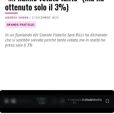
ottenuto solo il 3%)
ANDREA SANNA
|
17 DICEMBRE 2023
GRANDE FRATELLO
In un fuorionda del Grande Fratello Sara Ricci ha dichiarato
che si sarebbe salvata perché tanto votata, ma in realtà ha
preso solo il 3%
0:30 /
Ad
hub
Media
POWERED
1
/
2
1:40
BY