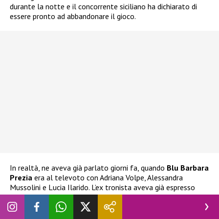
durante la notte e il concorrente siciliano ha dichiarato di
essere pronto ad abbandonare il gioco.
In realtà, ne aveva già parlato giorni fa, quando
Blu Barbara
Prezia
era al televoto con Adriana Volpe, Alessandra
Mussolini e Lucia Ilarido. L’ex tronista aveva già espresso
l’intenzione di ritirarsi
nel caso Blu fosse stata eliminata.
Ha espresso la stessa decisione anche alla stessa Prezia, che
ha cercato di dissuaderlo e di impedirgli di compiere scelte