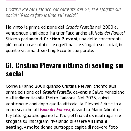
Cristina Plevani, storica concorrente del GF, si è sfogata sui
social: “Ricevo foto intime sui social”
Ha vinto la prima edizione del
Grande Fratello
nel 2000 e,
venticinque anni dopo, ha trionfato anche all’
Isola dei Famosi
.
Stiamo parlando di
Cristina Plevani
, una delle concorrenti
più amate in assoluto. L’ex gieffina si è sfogata sui social, in
quanto vittima di sexting. Ecco le sue parole.
GF, Cristina Plevani vittima di sexting sui
social
Correva l’anno 2000 quando Cristina Plevani trionfò alla
prima edizione del
Grande Fratello
, davanti a Salvo Veneziano
e all’indimenticabile Pietro Taricone. Nel 2025, quindi
venticinque anni dopo quella vittoria, la Plevani è riuscita a
imporsi anche all’
Isola dei Famosi
, davanti a Mario Adinolfi e
Jey Lillo. Qualche giorno fa l’ex gieffina ed ex naufraga, si è
sfogata su Instagram, rivelando di essere
vittima di
sexting.
A molte donne purtroppo capita di ricevere foto