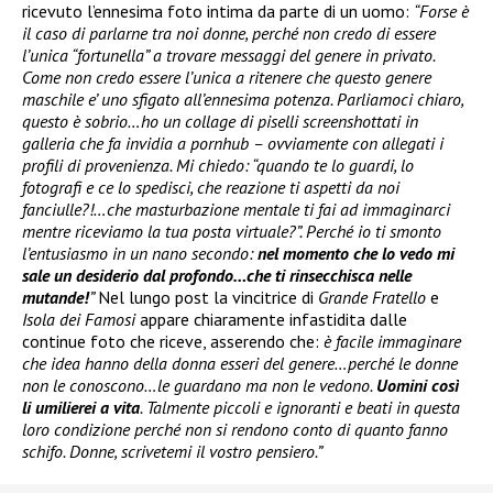
ricevuto l’ennesima foto intima da parte di un uomo:
“Forse è
il caso di parlarne tra noi donne, perché non credo di essere
l’unica “fortunella” a trovare messaggi del genere in privato.
Come non credo essere l’unica a ritenere che questo genere
maschile e’ uno sfigato all’ennesima potenza. Parliamoci chiaro,
questo è sobrio…ho un collage di piselli screenshottati in
galleria che fa invidia a pornhub – ovviamente con allegati i
profili di provenienza. Mi chiedo: “quando te lo guardi, lo
fotografi e ce lo spedisci, che reazione ti aspetti da noi
fanciulle?!…che masturbazione mentale ti fai ad immaginarci
mentre riceviamo la tua posta virtuale?”. Perché io ti smonto
l’entusiasmo in un nano secondo:
nel momento che lo vedo mi
sale un desiderio dal profondo…che ti rinsecchisca nelle
mutande!
”
Nel lungo post la vincitrice di
Grande Fratello
e
Isola dei Famosi
appare chiaramente infastidita dalle
continue foto che riceve, asserendo che:
è facile immaginare
che idea hanno della donna esseri del genere…perché le donne
non le conoscono…le guardano ma non le vedono.
Uomini così
li umilierei a vita
. Talmente piccoli e ignoranti e beati in questa
loro condizione perché non si rendono conto di quanto fanno
schifo. Donne, scrivetemi il vostro pensiero.”