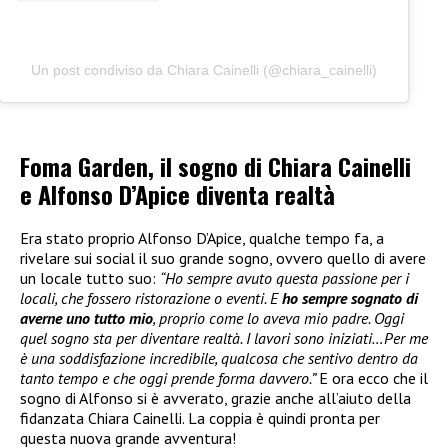
Un post condiviso da Chiara Cainelli (@chiara_cainelli)
Foma Garden, il sogno di Chiara Cainelli
e Alfonso D’Apice diventa realtà
Era stato proprio Alfonso D’Apice, qualche tempo fa, a
rivelare sui social il suo grande sogno, ovvero quello di avere
un locale tutto suo:
“Ho sempre avuto questa passione per i
locali, che fossero ristorazione o eventi. E
ho sempre sognato di
averne uno tutto mio
, proprio come lo aveva mio padre. Oggi
quel sogno sta per diventare realtà. I lavori sono iniziati…Per me
è una soddisfazione incredibile, qualcosa che sentivo dentro da
tanto tempo e che oggi prende forma davvero.”
E ora ecco che il
sogno di Alfonso si è avverato, grazie anche all’aiuto della
fidanzata Chiara Cainelli. La coppia è quindi pronta per
questa nuova grande avventura!