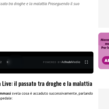
ssato tra droghe e la malattia Proseguendo il suo
Ad
hub
Media
/
2
POWERED BY
Live: il passato tra droghe e la malattia
ommasi
svela cosa è accaduto successivamente, parlando
spedale: