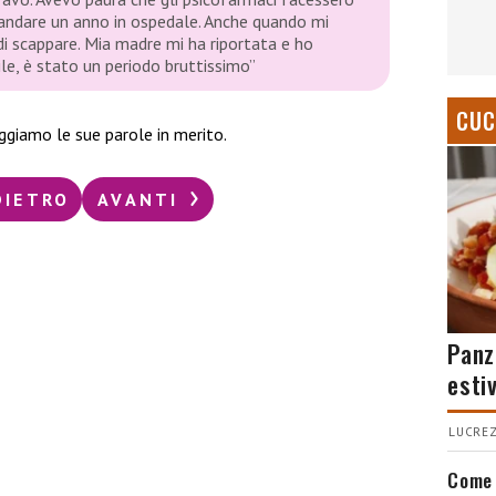
 andare un anno in ospedale. Anche quando mi
i scappare. Mia madre mi ha riportata e ho
ile, è stato un periodo bruttissimo”
CUC
ggiamo le sue parole in merito.
DIETRO
AVANTI
Panz
esti
LUCREZ
Come 