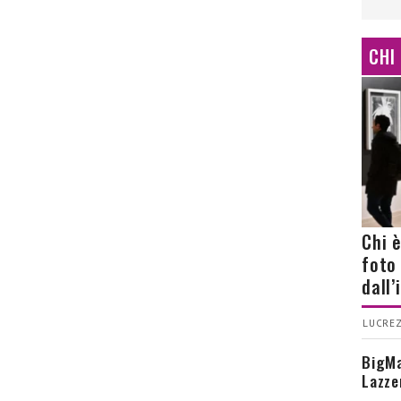
CHI
Chi 
foto
dall
LUCREZ
BigMa
Lazze