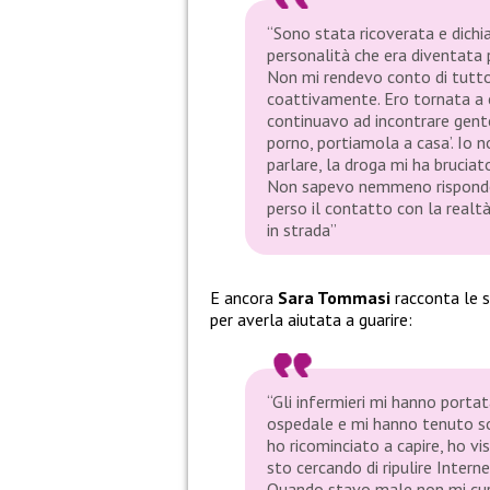
“Sono stata ricoverata e dichi
personalità che era diventata 
Non mi rendevo conto di tutto
coattivamente. Ero tornata a 
continuavo ad incontrare gente
porno, portiamola a casa’. Io 
parlare, la droga mi ha bruciat
Non sapevo nemmeno risponder
perso il contatto con la realt
in strada”
E ancora
Sara Tommasi
racconta le s
per averla aiutata a guarire:
“Gli infermieri mi hanno porta
ospedale e mi hanno tenuto s
ho ricominciato a capire, ho vi
sto cercando di ripulire Intern
Quando stavo male non mi cura