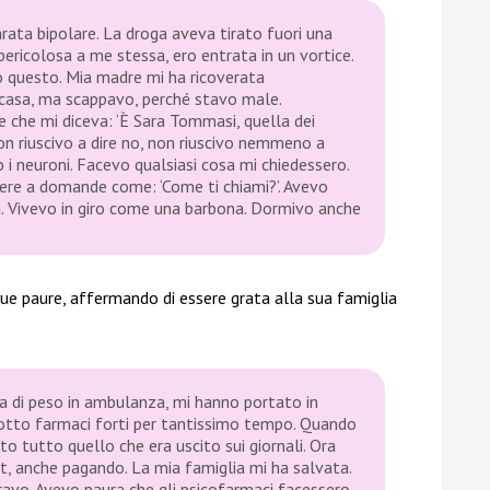
arata bipolare. La droga aveva tirato fuori una
pericolosa a me stessa, ero entrata in un vortice.
 questo. Mia madre mi ha ricoverata
casa, ma scappavo, perché stavo male.
 che mi diceva: ‘È Sara Tommasi, quella dei
non riuscivo a dire no, non riuscivo nemmeno a
o i neuroni. Facevo qualsiasi cosa mi chiedessero.
e a domande come: ‘Come ti chiami?’. Avevo
à. Vivevo in giro come una barbona. Dormivo anche
ue paure, affermando di essere grata alla sua famiglia
ta di peso in ambulanza, mi hanno portato in
otto farmaci forti per tantissimo tempo. Quando
sto tutto quello che era uscito sui giornali. Ora
et, anche pagando. La mia famiglia mi ha salvata.
vo. Avevo paura che gli psicofarmaci facessero