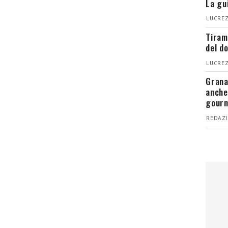
La gu
LUCREZ
Tiram
del d
LUCREZ
Grana
anche
gour
REDAZI