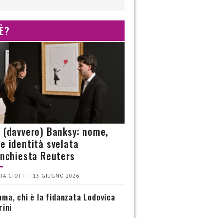
 È?
è (davvero) Banksy: nome,
 e identità svelata
’inchiesta Reuters
IA CIOTTI | 13 GIUGNO 2026
ma, chi è la fidanzata Lodovica
rini