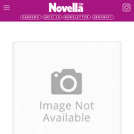
SANREMO
AMICI 24
NEWSLETTER
ABBONATI