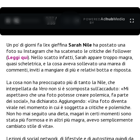
0:27 /
Ad
hub
Media
POWERED
1
/
2
3:35
BY
Un po’ di giorni fa l’ex gieffina
Sarah Nile
ha postato una
foto su Instagram che ha scatenato le critiche dei follower
(
Leggi qui
). Nello scatto infatti, Sarah appare troppo magra,
quasi scheletrica, e la cosa aveva sollevato una marea di
commenti, inviti a mangiare di più e relativi botta e risposta.
La cosa non ha preoccupato più di tanto la Nile, che
interpellata da
Vero
non si è scomposta sull’accaduto: «Mi
aspettavo che una foto potesse creare polemica, fa parte
dei social», ha dichiarato. Aggiungendo: «Una foto diventa
virale nel momento in cui è soggetta a critiche e polemiche.
Non ho mai seguito una dieta, magari in certi momenti sono
stata più formosa e in altri più magra, avevo semplicemente
cambiato stile di vita».
Lezioni di social network, di lifestyle e di autostima quindi da