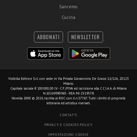
Sanremo
Cucina
ABBONATI
NEWSLETTER
Visibilia Editrice S.r.l.
con sede in Via Privata Giovannino De Grassi 12/12A, 20123
Milano.
Capitale sociale € 100.000,00 I.V. - C.F./P.IVA ed iscrizione alla C.C.I.A.A. di Milano
N.10269990965 - REA MI-2519578.
Novella 2000 © 2026. Iscritta al ROC con il n.37767. Tutti i diritti di proprietà
letteraria ed artistica riservati.
CONTATTI
PRIVACY E COOKIES POLICY
IMPOSTAZIONI COOKIE