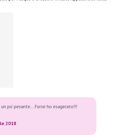
 un po’ pesante….forse ho esagerato!!!
ile 2018