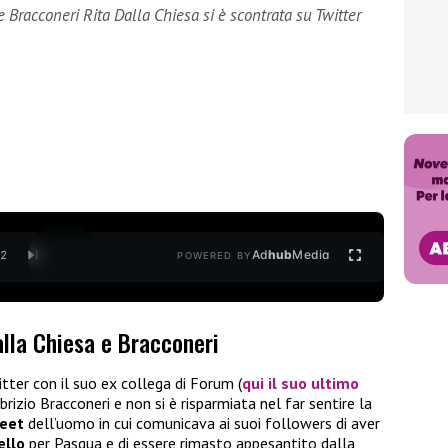
e Bracconeri Rita Dalla Chiesa si è scontrata su Twitter
Ad
hub
Media
/
2
POWERED BY
alla Chiesa e Bracconeri
tter con il suo ex collega di Forum (
qui il suo ultimo
abrizio Bracconeri e non si è risparmiata nel far sentire la
eet
dell’uomo in cui comunicava ai suoi followers di aver
ello
per Pasqua e di essere rimasto appesantito dalla