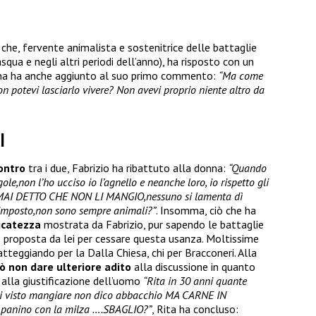
che, fervente animalista e sostenitrice delle battaglie
squa e negli altri periodi dell’anno), ha risposto con un
nna ha anche aggiunto al suo primo commento:
“Ma come
n potevi lasciarlo vivere? Non avevi proprio niente altro da
l
ontro
tra i due, Fabrizio ha ribattuto alla donna:
“Quando
egole,non l’ho ucciso io l’agnello e neanche loro, io rispetto gli
 MAI DETTO CHE NON LI MANGIO,nessuno si lamenta dì
 imposto,non sono sempre animali?”
. Insomma, ciò che ha
licatezza
mostrata da Fabrizio, pur sapendo le battaglie
e
proposta da lei per cessare questa usanza. Moltissime
atteggiando per la Dalla Chiesa, chi per Bracconeri. Alla
ò non dare ulteriore adito
alla discussione in quanto
a alla giustificazione dell’uomo
“Rita in 30 anni quante
i visto mangiare non dico abbacchio MA CARNE IN
 panino con la milza ….SBAGLIO?”
, Rita ha concluso: