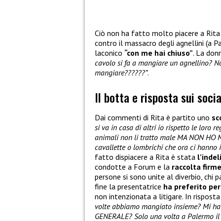
Ciò non ha fatto molto piacere a Rita 
contro il massacro degli agnellini (a Pa
laconico
“con me hai chiuso”
. La do
cavolo si fa a mangiare un agnellino? No
mangiare??????”
.
Il botta e risposta sui socia
Dai commenti di Rita è partito uno
sc
si va in casa di altri io rispetto le loro r
animali non li tratto male MA NON HO
cavallette o lombrichi che ora ci hanno
fatto dispiacere a Rita è stata
l’inde
condotte a Forum e la
raccolta firm
persone si sono unite al diverbio, chi p
fine la presentatrice
ha preferito per
non intenzionata a litigare. In rispost
volte abbiamo mangiato insieme? Mi ha
GENERALE? Solo una volta a Palermo il