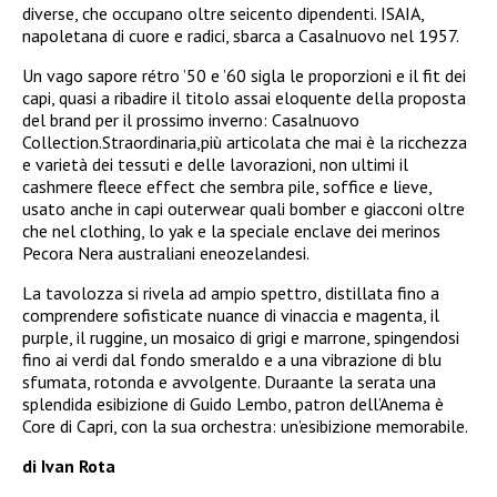
diverse, che occupano oltre seicento dipendenti. ISAIA,
napoletana di cuore e radici, sbarca a Casalnuovo nel 1957.
Un vago sapore rétro ’50 e ’60 sigla le proporzioni e il fit dei
capi, quasi a ribadire il titolo assai eloquente della proposta
del brand per il prossimo inverno: Casalnuovo
Collection.Straordinaria,più articolata che mai è la ricchezza
e varietà dei tessuti e delle lavorazioni, non ultimi il
cashmere fleece effect che sembra pile, soffice e lieve,
usato anche in capi outerwear quali bomber e giacconi oltre
che nel clothing, lo yak e la speciale enclave dei merinos
Pecora Nera australiani eneozelandesi.
La tavolozza si rivela ad ampio spettro, distillata fino a
comprendere sofisticate nuance di vinaccia e magenta, il
purple, il ruggine, un mosaico di grigi e marrone, spingendosi
fino ai verdi dal fondo smeraldo e a una vibrazione di blu
sfumata, rotonda e avvolgente. Duraante la serata una
splendida esibizione di Guido Lembo, patron dell’Anema è
Core di Capri, con la sua orchestra: un’esibizione memorabile.
di Ivan Rota