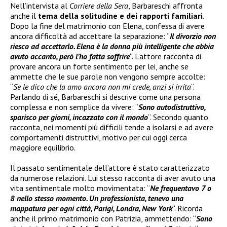
Nell’intervista al
Corriere della Sera
, Barbareschi affronta
anche il
tema della solitudine e dei rapporti familiari
.
Dopo la fine del matrimonio con Elena, confessa di avere
ancora difficoltà ad accettare la separazione: “
Il divorzio non
riesco ad accettarlo. Elena è la donna più intelligente che abbia
avuto accanto, però l’ho fatta soffrire
“. L’attore racconta di
provare ancora un forte sentimento per lei, anche se
ammette che le sue parole non vengono sempre accolte:
“
Se le dico che la amo ancora non mi crede, anzi si irrita
“.
Parlando di sé, Barbareschi si descrive come una persona
complessa e non semplice da vivere: “
Sono autodistruttivo,
sparisco per giorni, incazzato con il mondo
“. Secondo quanto
racconta, nei momenti più difficili tende a isolarsi e ad avere
comportamenti distruttivi, motivo per cui oggi cerca
maggiore equilibrio.
Il passato sentimentale dell’attore è stato caratterizzato
da numerose relazioni. Lui stesso racconta di aver avuto una
vita sentimentale molto movimentata: “
Ne frequentavo 7 o
8 nello stesso momento. Un professionista, tenevo una
mappatura per ogni città, Parigi, Londra, New York
“. Ricorda
anche il primo matrimonio con Patrizia, ammettendo: “
Sono