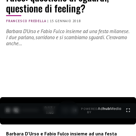
questione di feeling?
FRANCESCO FREDELLA
|
15 GENNAIO 2018
Barbara D’Urso e Fabio Fulco insieme ad una festa milanese.
I due parlano, sorridono e si scambiamo sguardi. C’eravamo
anche…
0:15 /
Ad
hub
Media
POWERED
1
/
2
1:40
BY
Barbara D’Urso e Fabio Fulco insieme ad una festa