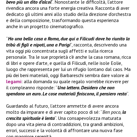
bevo più un dito d’alcol
“. Nonostante le difficoltà, l’attore
rivendica ancora una forte energia creativa. Racconta di aver
dedicato gli ultimi anni allo studio della direzione d’orchestra
e della composizione, trasformando questa esperienza
anche in un progetto cinematografico.
“
Ho una bella casa a Roma, due qui a Filicudi dove ho riunito la
tribù di figli e nipoti, una a Parigi
“, racconta, descrivendo una
vita oggi più concentrata sugli affetti e sulla ricerca
personale. Tra le sue proprietà c’è anche la casa romana, ricca
di libri e opere d’arte, e quella di Filicudi, nelle isole Eolie,
luogo che rappresenta per lui un rifugio lontano dal caos. Ma
più dei beni materiali, oggi Barbareschi sembra dare valore ai
legami
: alla domanda su quale regalo vorrebbe ricevere per
il compleanno risponde: “
Una lettera. Desidero che non
spendano un euro. Le cose materiali finiscono, il pensiero resta
“.
Guardando al futuro, l’attore ammette di avere ancora
molto da imparare e di aver capito poco di sé: “
Ben poco,
la
crescita spirituale è lenta
“. Una consapevolezza maturata
dopo una vita piena di contraddizioni, tra grandi ambizioni,
errori, successi e la volontà di affrontare una nuova fase
con maggiore serenità.