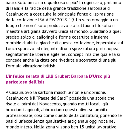
bacio. Solo amicizia o qualcosa di più? In ogni caso, parliamo
di Isaia: è la radice della grande tradizione sartoriale di
Casalnuovo a costituire la principale fonte di ispirazione
della collezione ISAIA FW 2018-19. Un vero omaggio a un
luogo che non è solo produttivo e a tuttauna filosofia di
maestria artigiana davvero unica al mondo. Guardano a quel
preciso solco di tailoringl e forme costruite e insieme
morbide di abiti e giacche di questa collezione, imperniata sul
touch sportivo ed elegante di una sprezzatura partenopea,
segnatamente libera e agile nel concept, ma che qua e là si
concede anche la citazione riveduta e scorretta di una più
formale vibrazione british.
L’infelice serata di Lilli Gruber: Barbara D’Urso più
pericolosa dell’Isis
A Casalnuovo la sartoria maschile non è un’opinione.
Casalnuovo è il “Paese dei Sarti”, possiede una storia che
risale ai primi del Novecento, quando molti locali, già
braccianti agricoli, abbracciano questo diverso ambito
professionale, così come quello della calzatura, ponendo le
basi di un’eccellenza qualitativa artigianale oggi nota nel
mondo intero. Nella zona vi sono ben 15 unità lavorative