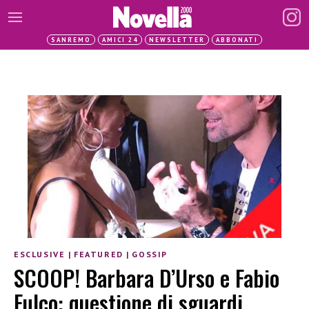
SANREMO
AMICI 24
NEWSLETTER
ABBONATI
ESCLUSIVE
|
FEATURED
|
GOSSIP
SCOOP! Barbara D’Urso e Fabio
Fulco: questione di sguardi,