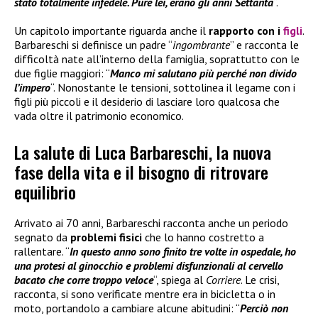
stato totalmente infedele. Pure lei, erano gli anni Settanta
“.
Un capitolo importante riguarda anche il
rapporto con i
figli
.
Barbareschi si definisce un padre “
ingombrante
” e racconta le
difficoltà nate all’interno della famiglia, soprattutto con le
due figlie maggiori: “
Manco mi salutano più perché non divido
l’impero
“. Nonostante le tensioni, sottolinea il legame con i
figli più piccoli e il desiderio di lasciare loro qualcosa che
vada oltre il patrimonio economico.
La salute di Luca Barbareschi, la nuova
fase della vita e il bisogno di ritrovare
equilibrio
Arrivato ai 70 anni, Barbareschi racconta anche un periodo
segnato da
problemi fisici
che lo hanno costretto a
rallentare. “
In questo anno sono finito tre volte in ospedale, ho
una protesi al ginocchio e problemi disfunzionali al cervello
bacato che corre troppo veloce
“, spiega al
Corriere
. Le crisi,
racconta, si sono verificate mentre era in bicicletta o in
moto, portandolo a cambiare alcune abitudini: “
Perciò non