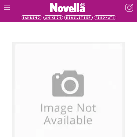
SANREMO
AMICI 24
NEWSLETTER
ABBONATI