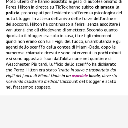
Molti utenti che hanno assistito ai gesti di autolesionismo di
Perez Hilton in diretta su TikTok hanno subito
chiamato la
polizia
, preoccupati per l’evidente sofferenza psicologica del
noto blogger. In attesa dell’arrivo delle forze dell’ordine e
dei soccorsi, Hilton ha continuato a ferirsi, senza ascoltare i
vari utenti che gli chiedevano di smettere. Secondo quanto
riportato il blogger era solo in casa, i tre figli minorenni
quindi non erano con lui. I vigili del fuoco, un’ambulanza e gli
agenti dello sceriffo della contea di Miami-Dade, dopo le
numerose chiamate ricevute sono intervenuti in pochi minuti
e si sono appostati fuori dall’abitazione nel quartiere di
Westchester. Più tardi, l’ufficio dello sceriffo ha dichiarato
che Perez Hilton era stato
“tratto in salvo e trasportato dai
vigili del fuoco di Miami-Dade
in un
ospedale
locale,
dove sta
ricevendo assistenza medica.”
L’account del blogger è stato
nel frattempo sospeso.