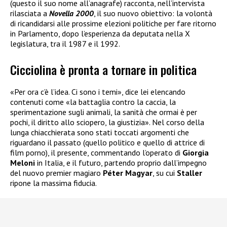
(questo il suo nome all’anagrafe) racconta, nell’intervista
rilasciata a
Novella 2000
, il suo nuovo obiettivo: la volontà
di ricandidarsi alle prossime elezioni politiche per fare ritorno
in Parlamento, dopo l’esperienza da deputata nella X
legislatura, tra il 1987 e il 1992.
Cicciolina è pronta a tornare in politica
«Per ora c’è l’idea. Ci sono i temi», dice lei elencando
contenuti come «la battaglia contro la caccia, la
sperimentazione sugli animali, la sanità che ormai è per
pochi, il diritto allo sciopero, la giustizia». Nel corso della
lunga chiacchierata sono stati toccati argomenti che
riguardano il passato (quello politico e quello di attrice di
film porno), il presente, commentando l’operato di
Giorgia
Meloni
in Italia, e il futuro, partendo proprio dall’impegno
del nuovo premier magiaro
Péter Magyar
, su cui
Staller
ripone la massima fiducia.