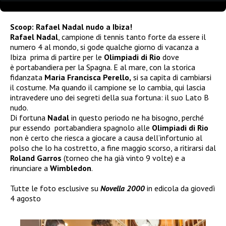
Scoop: Rafael Nadal nudo a Ibiza!
Rafael Nadal
, campione di tennis tanto forte da essere il
numero 4 al mondo, si gode qualche giorno di vacanza a
Ibiza prima di partire per le
Olimpiadi di Rio
dove
è
portabandiera per la Spagna. E al mare, con la storica
fidanzata
Maria Francisca Perello,
si sa capita di cambiarsi
il costume. Ma quando il campione se lo cambia, qui lascia
intravedere uno dei segreti della sua fortuna: il suo Lato B
nudo.
Di fortuna
Nadal
in questo periodo ne ha bisogno, perché
pur essendo portabandiera spagnolo alle
Olimpiadi di Rio
non è certo che riesca a giocare a causa dell’infortunio al
polso che lo ha costretto, a fine maggio scorso, a ritirarsi dal
Roland Garros
(torneo che ha già vinto 9 volte) e a
rinunciare a
Wimbledon
.
Tutte le foto esclusive su
Novella 2000
in edicola da giovedì
4 agosto