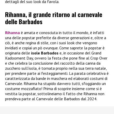
dettagli del suo look da favola.
Rihanna, il grande ritorno al carnevale
delle Barbados
Rihanna
è amata e conosciuta in tutto il mondo, è infatti
una delle popstar preferite da diverse generazioni e, oltre a
ciò, è anche regina di stile, con i suoi look che vengono
invidiati e copiai un pò ovunque. Come saprete la popstar è
originaria delle
isole Barbados
e, in occasione del Grand
Kadooment Day, ovvero la festa che pone fine al Crop Over
e che celebra la conclusione del raccolto della canna da
zucchero sull’isola, è tornata proprio nella sua terra natale,
per prendere parte ai festeggiamenti. La parata celebrativa è
caratterizzata da bande in maschera ed elaborati costumi di
Carnevale. Rihanna ha stupido davvero tutti, sfoggiando un
costume mozzafiato! Prima di scoprire insieme come si è
vestita la popstar, sottolineiamo il fatto che Rihanna non
prendeva parte al Carnevale delle Barbados dal 2024.