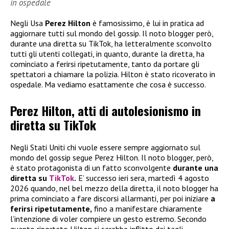
in ospedale
Negli Usa
Perez Hilton
è famosissimo, è lui in pratica ad
aggiornare tutti sul mondo del gossip. Il noto blogger però,
durante una diretta su TikTok, ha letteralmente sconvolto
tutti gli utenti collegati, in quanto, durante la diretta, ha
cominciato a ferirsi ripetutamente, tanto da portare gli
spettatori a chiamare la polizia. Hilton è stato ricoverato in
ospedale. Ma vediamo esattamente che cosa è successo.
Perez Hilton, atti di autolesionismo in
diretta su TikTok
Negli Stati Uniti chi vuole essere sempre aggiornato sul
mondo del gossip segue Perez Hilton. Il noto blogger, però,
è stato protagonista di un fatto sconvolgente
durante una
diretta su
TikTok
.
E’ successo ieri sera, martedì 4 agosto
2026 quando, nel bel mezzo della diretta, il noto blogger ha
prima cominciato a fare discorsi allarmanti, per poi iniziare
a
ferirsi ripetutamente,
fino a manifestare chiaramente
l’intenzione di voler compiere un gesto estremo. Secondo
quanto riportato Hilton si sarebbe inflitto dei tagli,