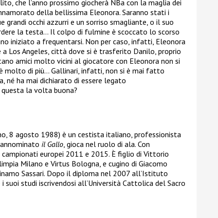
llito, che l’anno prossimo giocherà NBa
con la maglia dei
innamorato della bellissima Eleonora. Saranno stati i
e grandi occhi azzurri e un sorriso smagliante, o il suo
erdere la testa… Il colpo di fulmine è scoccato lo scorso
no iniziato a frequentarsi.
Non per caso, infatti, Eleonora
 a Los Angeles, città dove si è trasferito Danilo, proprio
ano amici molto vicini al giocatore con Eleonora non si
’è molto di più… Gallinari, infatti, non si è mai fatto
, né ha mai dichiarato di essere legato
 questa la volta buona?
o, 8 agosto 1988) è un cestista italiano, professionista
oprannominato
il Gallo
, gioca nel ruolo di ala. Con
 campionati europei 2011 e 2015. È figlio di Vittorio
 Olimpia Milano e Virtus Bologna, e cugino di Giacomo
inamo Sassari. Dopo il diploma nel 2007 all’Istituto
i suoi studi iscrivendosi all’Università Cattolica del Sacro