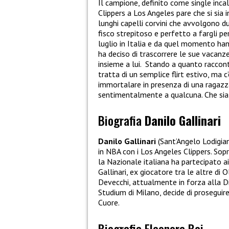
Il campione, definito come single inca
Clippers
a Los Angeles pare che si sia 
lunghi capelli corvini che avvolgono du
fisco strepitoso e perfetto a fargli p
luglio in Italia e da quel momento han
ha deciso di trascorrere le sue vacanze
insieme a lui.
Stando a quanto raccont
tratta di un semplice flirt estivo, ma c
immortalare in presenza di una ragazza
sentimentalmente a qualcuna. Che sia
Biografia
Danilo Gallinari
Danilo Gallinari
(Sant’Angelo Lodigian
in NBA con i Los Angeles Clippers. S
la Nazionale italiana ha partecipato ai
Gallinari, ex giocatore tra le altre di
Devecchi, attualmente in forza alla D
Studium di Milano, decide di proseguire 
Cuore.
Biografia Eleonora Boi