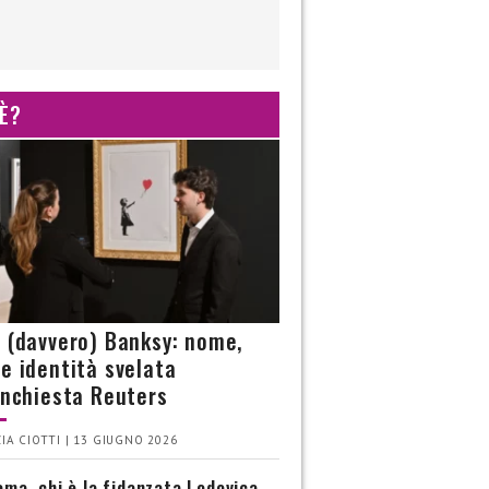
 È?
è (davvero) Banksy: nome,
 e identità svelata
’inchiesta Reuters
IA CIOTTI | 13 GIUGNO 2026
ma, chi è la fidanzata Lodovica