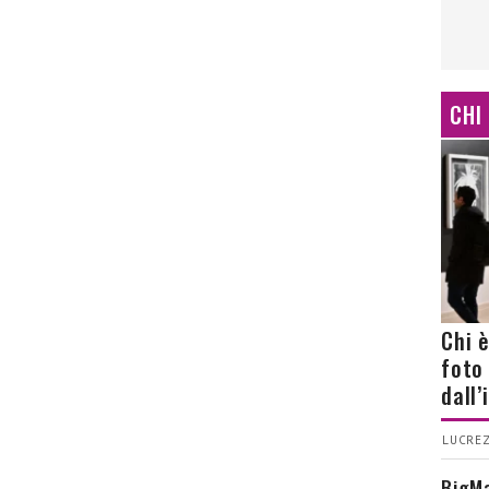
CHI
Chi 
foto
dall
LUCREZ
BigMa