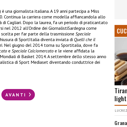
) è una giornalista italiana. A 19 anni partecipa a Miss
10. Continua la carriera come modella affiancandola allo
tà di Cagliari. Dopo la laurea, fa un periodo di praticantato
rsi nel 2012 all’Ordine dei GiornalistiSardegna come
CUC
e scelta per far parte della trasmissione
Speciale
hiusura di SportItalia diventa inviata di
Quelli che il
ri. Nel giugno del 2014 torna su Sportitalia, dove fa
cato
e
Speciale Calciomercato
e le viene affidata la
i Mondiali di Basket 2014. A settembre dello stesso anno
nalistica di Sport Mediaset diventando conduttrice dei
Tira
AVANTI
light
LUCREZ
Grana