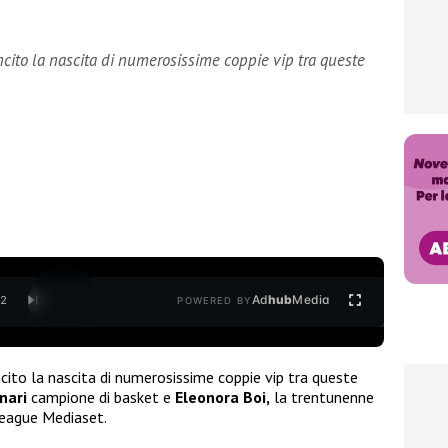
ncito la nascita di numerosissime coppie vip tra queste
Ad
hub
Media
/
2
POWERED BY
ncito la nascita di numerosissime coppie vip tra queste
nari
campione di basket e
Eleonora Boi,
la trentunenne
League Mediaset.