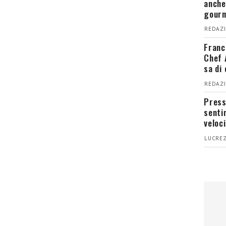
anche
gour
REDAZI
Franc
Chef 
sa di
REDAZI
Press
senti
veloci
LUCREZ