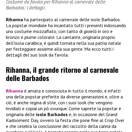
Costume da favola per Rihanna al carnevale delle
Barbados: i dettagli.
Rihanna
ha partecipato al carnevale delle isole Barbados.
La popstar mondiale ha incantato tutti i presenti indossando
uno costume mozzafiato, con tanto di gioielli in oro e
bronzo e piume colorate. La cantante, originaria proprio
dell’isola caraibica, è quindi tornata nella sua patria natale
per festeggiare assieme alla sua gente. Ma ecco tutti i
dettagli del suo look da favola.
Rihanna, il grande ritorno al carnevale
delle Barbados
Rihanna
è amata e conosciuta in tutto il mondo, è infatti
una delle popstar preferite da diverse generazioni e, oltre a
ciò, è anche regina di stile, con i suoi look che vengono
invidiati e copiai un pò ovunque. Come saprete la popstar è
originaria delle
isole Barbados
e, in occasione del Grand
Kadooment Day, ovvero la festa che pone fine al Crop Over
e che celebra la conclusione del raccolto della canna da