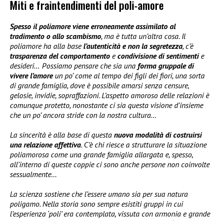
Miti e fraintendimenti del poli-amore
Spesso il poliamore viene erroneamente assimilato al
tradimento o allo scambismo
, ma è tutta un’altra cosa. Il
poliamore ha alla base
l’autenticità e non la segretezza
, c’è
trasparenza del comportamento
e
condivisione di sentimenti
e
desideri…
Possiamo pensare che sia una
forma gruppale di
vivere l’amore
un po’ come al tempo dei figli dei fiori, una sorta
di grande famiglia, dove è possibile amarsi senza censure,
gelosie, invidie, sopraffazioni. L’aspetto amoroso delle relazioni è
comunque protetto, nonostante ci sia questa visione d’insieme
che un po’ ancora stride con la nostra cultura…
La sincerità è alla base di questa
nuova modalità di costruirsi
una relazione affettiva
. C’è chi riesce a strutturare la situazione
poliamorosa come una grande famiglia allargata e, spesso,
all’interno di queste coppie ci sono anche persone non coinvolte
sessualmente…
La scienza sostiene che l’essere umano sia per sua natura
poligamo. Nella storia sono sempre esistiti gruppi in cui
l’esperienza ‘poli’ era contemplata, vissuta con armonia e grande