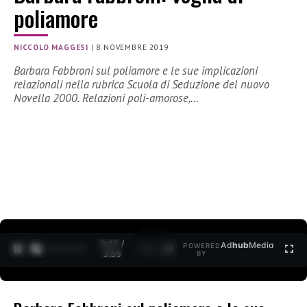
poliamore
NICCOLO MAGGESI
|
8 NOVEMBRE 2019
Barbara Fabbroni sul poliamore e le sue implicazioni
relazionali nella rubrica Scuola di Seduzione del nuovo
Novella 2000. Relazioni poli-amorose,…
0:28 /
Ad
hub
Media
POWERED
1
/
2
3:35
BY