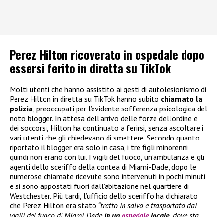
Perez Hilton ricoverato in ospedale dopo
essersi ferito in diretta su TikTok
Molti utenti che hanno assistito ai gesti di autolesionismo di
Perez Hilton in diretta su TikTok hanno subito
chiamato la
polizia
, preoccupati per l’evidente sofferenza psicologica del
noto blogger. In attesa dell’arrivo delle forze dell’ordine e
dei soccorsi, Hilton ha continuato a ferirsi, senza ascoltare i
vari utenti che gli chiedevano di smettere. Secondo quanto
riportato il blogger era solo in casa, i tre figli minorenni
quindi non erano con lui. I vigili del fuoco, un’ambulanza e gli
agenti dello sceriffo della contea di Miami-Dade, dopo le
numerose chiamate ricevute sono intervenuti in pochi minuti
e si sono appostati fuori dall’abitazione nel quartiere di
Westchester. Più tardi, l’ufficio dello sceriffo ha dichiarato
che Perez Hilton era stato
“tratto in salvo e trasportato dai
vigili del fuoco di Miami-Dade
in un
ospedale
locale,
dove sta