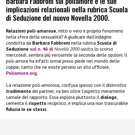
Barbara Fabbroni sul poliamore e le sue
implicazioni relazionali nella rubrica Scuola
di Seduzione del nuovo Novella 2000.
Relazioni poli-amorose
, mito o vero e proprio fenomeno
nella sfera della sessualità? A giudicare dall’indagine
condotta da
Barbara Fabbroni
nella rubrica
Scuola di
Seduzione
sul n. 46 di
Novella 2000
uscito lo scorso
mercoledì, sembra più verosimile la seconda delle opzioni. Il
poli-amore ha infatti ormai preso piede nel mondo delle
coppie, tanto che ne esiste persino un sito ufficiale,
Poliamore.org
.
La relazione poli-amorosa, confusa spesso con il disinvolto
tradimento
dei partner, va ben oltre l’aspetto meramente
carnale del rapporto. Essa esplora piuttosto il
dialogo
,
cementa il
rispetto
reciproco, e implica una non trascurabile
fiducia in se stessi
.