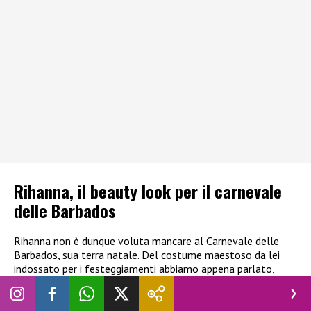
Rihanna, il beauty look per il carnevale
delle Barbados
Rihanna non è dunque voluta mancare al Carnevale delle
Barbados, sua terra natale. Del costume maestoso da lei
indossato per i festeggiamenti abbiamo appena parlato,
manca però qualche accenno al
beauty
look
.
La popstar ha
optato per un rossetto acceso e, soprattutto, a pietre
preziose sotto gli occhi, coordinatissime con l’abito.