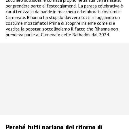
zucchero sull’isola, è tornata proprio nella sua terra natale,
per prendere parte ai festeggiamenti. La parata celebrativa è
caratterizzata da bande in maschera ed elaborati costumi di
Carnevale. Rihanna ha stupido davvero tutti, sfoggiando un
costume mozzafiato! Prima di scoprire insieme come si è
vestita la popstar, sottolineiamo il fatto che Rihanna non
prendeva parte al Carnevale delle Barbados dal 2024.
Perché tutti parlano del ritorno di