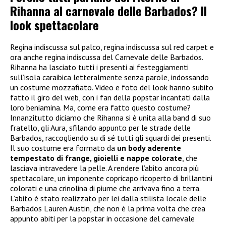
Rihanna al carnevale delle Barbados? Il
look spettacolare
Regina indiscussa sul palco, regina indiscussa sul red carpet e
ora anche regina indiscussa del Carnevale delle Barbados.
Rihanna ha lasciato tutti i presenti ai festeggiamenti
sull’isola caraibica letteralmente senza parole, indossando
un costume mozzafiato. Video e foto del look hanno subito
fatto il giro del web, con i fan della popstar incantati dalla
loro beniamina. Ma, come era fatto questo costume?
Innanzitutto diciamo che Rihanna si è unita alla band di suo
fratello, gli Aura, sfilando appunto per le strade delle
Barbados, raccogliendo su di sé tutti gli sguardi dei presenti.
Il suo costume era formato da
un body aderente
tempestato di frange, gioielli e nappe colorate
, che
lasciava intravedere la pelle. A rendere l’abito ancora più
spettacolare, un imponente copricapo ricoperto di brillantini
colorati e una crinolina di piume che arrivava fino a terra.
L’abito è stato realizzato per lei dalla stilista locale delle
Barbados Lauren Austin, che non è la prima volta che crea
appunto abiti per la popstar in occasione del carnevale