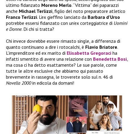
ultimo fidanzato
Moreno Merlo
. “Vittima” dei paparazzi
anche
Michael Terlizzi
, figlio del noto preparatore atletico
Franco Terlizzi
. L’ex gieffino lanciato da
Barbara d’Urso
potrebbe essersi fidanzato con un’ex corteggiatrice di
Uomini
e Donne
. Di chi si tratta?
Chi invece dovrebbe essere rimasto single, a differenza di
quanto continuano a dire i rotocalchi, è
Flavio Briatore
.
L’imprenditore ed ex marito di
Elisabetta Gregoraci
ha
infatti smentito di avere una relazione con
Benedetta Bosi
,
ma cosa ci ha detto esattamente? Le sue parole, come
tutte le altre esclusive che abbiamo qui passato
brevemente in rassegna, le troverete solo sul n. 46 di
Novella 2000
in edicola da domani!