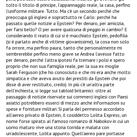
tolto il titolo di principe, l’appannaggio reale, la casa, perfino
l’uniforme militare. Tutto. Ma c’è un secondo perché che
preoccupa gli inglesi e soprattutto re Carlo: perché ha
passato quelle notizie a Epstein? Per denaro, per amicizia,
per farsi bello? O per avere qualcuna di peggio in cambio? E
considerando il reato di cui si è macchiato Epstein, pedofilia
(si è parlato anche di vittime giovanissime), la cosa non solo
fa orrore, ma perfino paura, tanto che personalmente mi
sembrerebbe perfino meno grave se Andrea l’avesse fatto
per denaro, perché l’altra ipotesi fa tremare i polsi e spero
proprio che non sua famiglia reale, per la sua ex moglie
Sarah Ferguson (che ho conosciuto e che mi era anche molto
simpatica e che aveva avuto dei prestiti da Epstein che poi
disse di aver restituito, credo). In più c’è un’altra parte
dell’inchiesta, si legge sui tabloid britannici: oltre al
passaggio di notizie riservate sui commerci inglesi con Paesi
asiatici potrebbero esserci di mezzo anche informazioni su
spese e forniture militari. Si parla del permesso accordato
all’aereo privato di Epstein, il cosiddetto Lolita Express, un
nome forse spirato al famoso romanzo di Nabokov in cui un
uomo maturo vive una storia torrida e malata con
un’adolescente, Lolita appunto. Quell’aereo pare portasse