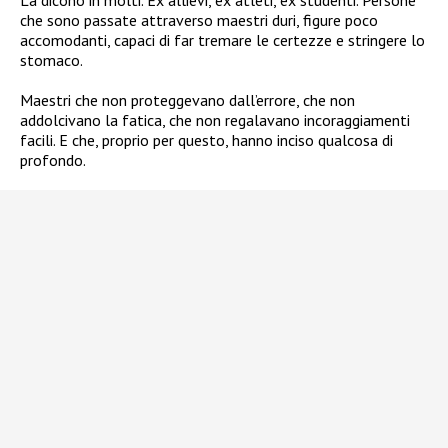
La dicono in molti. Ex allievi, ex atleti, ex studenti. Persone
che sono passate attraverso maestri duri, figure poco
accomodanti, capaci di far tremare le certezze e stringere lo
stomaco.
Maestri che non proteggevano dall’errore, che non
addolcivano la fatica, che non regalavano incoraggiamenti
facili. E che, proprio per questo, hanno inciso qualcosa di
profondo.