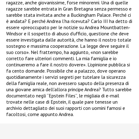
ragazze, anche giovanissime, forse minorenni. Una di quelle
ragazze sarebbe entrata in Gran Bretagna senza permesso e
sarebbe stata invitata anche a Buckingham Palace. Perché ci
è andata? E perché Andrea l’ha ricevuta? Carlo III ha detto di
essere «preoccupato per le notizie su Andrea Mountbatten-
Windsor e il sospetto di abuso d’ufficio, questione che deve
essere investigata dalle autorità, che hanno il nostro totale
sostegno e massima cooperazione. La legge deve seguire il
suo corso». Nel frattempo, ha aggiunto, «non sarebbe
corretto fare ulteriori commenti. La mia famiglia e io
continueremo a fare il nostro dovere». L’opinione pubblica si
fa cento domande. Possibile che a palazzo, dove operano
quotidianamente i servizi segreti per tutelare la sicurezza
della famiglia reale, non avessero saputo della presenza di
una giovane amica dell’allora principe Andrea? Tutto sarebbe
documentato negli “Epstein Files”, le migliaia di e-mail
trovate nelle case di Epstein, il quale pare tenesse un
archivio dettagliato dei suoi rapporti con uomini famosi e
facoltosi, come appunto Andrea.