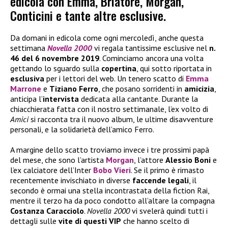
edicola con Emma, Briatore, Morgan,
Conticini e tante altre esclusive.
Da domani in edicola come ogni mercoledì, anche questa
settimana
Novella 2000
vi regala tantissime esclusive nel
n.
46 del 6 novembre 2019
. Cominciamo ancora una volta
gettando lo sguardo sulla
copertina
, qui sotto riportata in
esclusiva
per i lettori del web. Un tenero scatto di
Emma
Marrone
e
Tiziano Ferro
, che posano sorridenti in
amicizia
,
anticipa l’
intervista
dedicata alla cantante. Durante la
chiacchierata fatta con il nostro settimanale, l’ex volto di
Amici
si racconta tra il nuovo album, le ultime disavventure
personali, e la solidarietà dell’amico Ferro.
A margine dello scatto troviamo invece i tre prossimi papà
del mese, che sono l’artista
Morgan
, l’attore
Alessio Boni
e
l’ex calciatore dell’Inter
Bobo Vieri
. Se il primo è rimasto
recentemente invischiato in diverse
faccende legali
, il
secondo è ormai una stella incontrastata della fiction Rai,
mentre il terzo ha da poco condotto all’altare la compagna
Costanza Caracciolo
.
Novella 2000
vi svelerà quindi tutti i
dettagli sulle
vite di questi VIP
che hanno scelto di