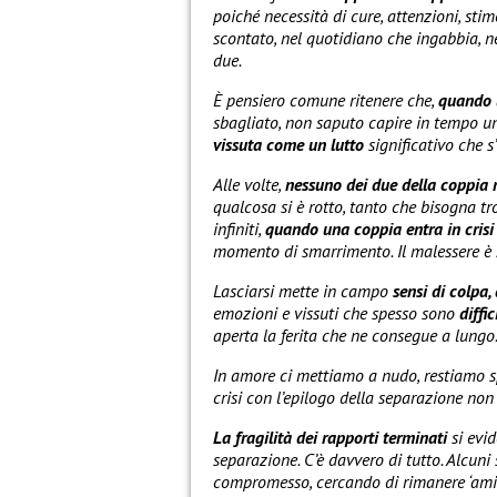
poiché necessità di cure, attenzioni, sti
scontato, nel quotidiano che ingabbia, ne
due.
È pensiero comune ritenere che,
quando u
sbagliato, non saputo capire in tempo un
vissuta come un lutto
significativo che s
Alle volte,
nessuno dei due della coppia
qualcosa si è rotto, tanto che bisogna t
infiniti,
quando una coppia entra in crisi
momento di smarrimento. Il malessere è s
Lasciarsi mette in campo
sensi di colpa, 
emozioni e vissuti che spesso sono
diffic
aperta la ferita che ne consegue a lungo
In amore ci mettiamo a nudo, restiamo spe
crisi con l’epilogo della separazione non 
La fragilità dei rapporti terminati
si evi
separazione. C’è davvero di tutto. Alcuni 
compromesso, cercando di rimanere ‘amici’ 