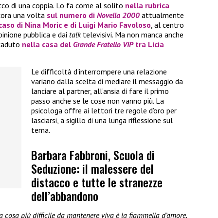
cco di una coppia. Lo fa come al solito
nella rubrica
cora una volta
sul numero di
Novella 2000
attualmente
 caso di
Nina Moric
e di
Luigi Mario Favoloso
, al centro
opinione pubblica e dai
talk
televisivi. Ma non manca anche
ccaduto
nella casa del
Grande Fratello VIP
tra
Licia
Le difficoltà d’interrompere una relazione
variano dalla scelta di mediare il messaggio da
lanciare al partner, all’ansia di fare il primo
passo anche se le cose non vanno più. La
psicologa offre ai lettori tre regole d’oro per
lasciarsi, a sigillo di una lunga riflessione sul
tema.
Barbara Fabbroni, Scuola di
Seduzione: il malessere del
distacco e tutte le stranezze
dell’abbandono
La cosa più difficile da mantenere viva è la fiammella d’amore,