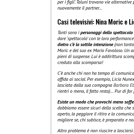
per i figli’. Taluni trovano vie alternativ
nuovamente il partner…
Casi televisivi: Nina Moric e L
Tanti sono i
personaggi dello spettacolo 
dare ‘spettacolo’ con le loro performance
dietro c’è la sottile intenzione
(non tanto 
Moric e del suo ex Mario Favoloso. Un a
pieni di suspense. Lui è addirittura sco
creduto alla scomparsa!
C’è anche chi non ha tempo di comunica d
affida ai social. Per esempio, Licia Nune
lasciata dalla sua compagna
Barbara Eb
rientri o meno, il fatto resta)… Pur di far
Esiste un modo che provochi meno soffere
dobbiamo essere sicuri della scelta che 
aperto, la peggiore il ritiro e la comunic
migliore se, chi subisce, è preparato e 
Altro problema è non riuscire a lasciarsi