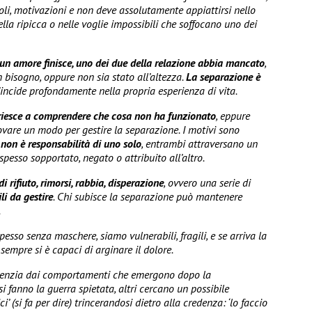
moli, motivazioni e non deve assolutamente appiattirsi nello
lla ripicca o nelle voglie impossibili che soffocano uno dei
n amore finisce, uno dei due della relazione abbia mancato
,
 bisogno, oppure non sia stato all’altezza.
La separazione è
’incide profondamente nella propria esperienza di vita.
 riesce a comprendere che cosa non ha funzionato
, eppure
rovare un modo per gestire la separazione. I motivi sono
 non è responsabilità di uno solo
, entrambi attraversano un
pesso sopportato, negato o attribuito all’altro.
di rifiuto, rimorsi, rabbia, disperazione
, ovvero una serie di
ili da gestire
. Chi subisce la separazione può mantenere
.
sso senza maschere, siamo vulnerabili, fragili, e se arriva la
sempre si è capaci di arginare il dolore.
denzia dai comportamenti che emergono dopo la
si fanno la guerra spietata, altri cercano un possibile
(si fa per dire) trincerandosi dietro alla credenza: ‘lo faccio