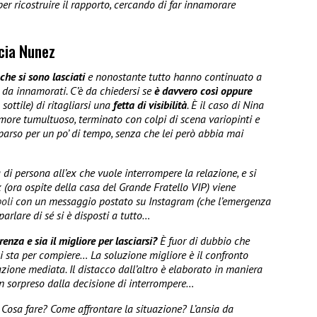
e per ricostruire il rapporto, cercando di far innamorare
icia Nunez
che si sono lasciati
e nonostante tutto hanno continuato a
 da innamorati. C’è da chiedersi se
è davvero così oppure
sottile) di ritagliarsi una
fetta di visibilità
. È il caso di Nina
more tumultuoso, terminato con colpi di scena variopinti e
mparso per un po’ di tempo, senza che lei però abbia mai
i persona all’ex che vuole interrompere la relazione, e si
x (ora ospite della casa del Grande Fratello VIP) viene
oli
con un messaggio postato su Instagram (che l’emergenza
 parlare di sé si è disposti a tutto…
nza e sia il migliore per lasciarsi?
È fuor di dubbio che
si sta per compiere… La soluzione migliore è il confronto
azione mediata. Il distacco dall’altro è elaborato in maniera
non sorpreso dalla decisione di interrompere…
. Cosa fare? Come affrontare la situazione? L’ansia da