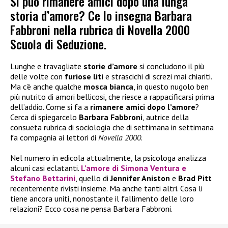
Si può rimanere amici dopo una lunga
storia d’amore? Ce lo insegna Barbara
Fabbroni nella rubrica di Novella 2000
Scuola di Seduzione.
Lunghe e travagliate
storie d’amore
si concludono il più
delle volte con
furiose liti
e strascichi di screzi mai chiariti.
Ma c’è anche qualche
mosca bianca
, in questo nugolo ben
più nutrito di amori bellicosi, che riesce a rappacificarsi prima
dell’addio. Come si fa a
rimanere amici dopo l’amore
?
Cerca di spiegarcelo
Barbara Fabbroni
, autrice della
consueta rubrica di sociologia che di settimana in settimana
fa compagnia ai lettori di
Novella 2000
.
Nel numero in edicola attualmente, la psicologa analizza
alcuni casi eclatanti.
L’amore di
Simona Ventura
e
Stefano Bettarini
, quello di
Jennifer Aniston
e
Brad Pitt
recentemente rivisti insieme. Ma anche tanti altri. Cosa li
tiene ancora uniti, nonostante il fallimento delle loro
relazioni? Ecco cosa ne pensa Barbara Fabbroni.