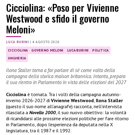
Cicciolina: «Poso per Vivienne
Westwood e sfido il governo
Meloni»
LUCA BURINI
|
4 AGOSTO 2026
CICCIOLINA
GOVERNO MELONI
LUCA BURINI
POLITICA
UNGHERIA
Ilona Staller torna a far parlare di sé come volto della
campagna della storica maison britannica. Intanto, prepara
il suo rientro in Parlamento in vista delle elezioni del 2027
Cicciolina
è tornata. Tra i volti della campagna autunno-
inverno 2026-2027 di
Vivienne Westwood
,
Ilona Staller
(questo il suo nome all’anagrafe) racconta, nell’intervista
rilasciata a
Novella 2000
, il suo nuovo obiettivo: la volontà
di ricandidarsi alle prossime elezioni politiche per fare ritorno
in Parlamento, dopo l’esperienza da deputata nella X
legislatura, tra il 1987 e il 1992.