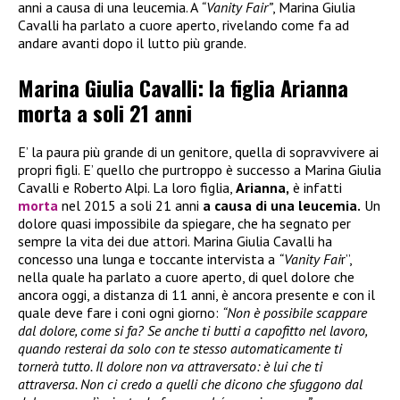
anni a causa di una leucemia. A
“Vanity Fair”
, Marina Giulia
Cavalli ha parlato a cuore aperto, rivelando come fa ad
andare avanti dopo il lutto più grande.
Marina Giulia Cavalli: la figlia Arianna
morta a soli 21 anni
E’ la paura più grande di un genitore, quella di sopravvivere ai
propri figli. E’ quello che purtroppo è successo a Marina Giulia
Cavalli e Roberto Alpi. La loro figlia,
Arianna,
è infatti
morta
nel 2015 a soli 21 anni
a causa di una leucemia.
Un
dolore quasi impossibile da spiegare, che ha segnato per
sempre la vita dei due attori. Marina Giulia Cavalli ha
concesso una lunga e toccante intervista a
“Vanity Fai
r”,
nella quale ha parlato a cuore aperto, di quel dolore che
ancora oggi, a distanza di 11 anni, è ancora presente e con il
quale deve fare i coni ogni giorno:
“Non è possibile scappare
dal dolore, come si fa? Se anche ti butti a capofitto nel lavoro,
quando resterai da solo con te stesso automaticamente ti
tornerà tutto. Il dolore non va attraversato: è lui che ti
attraversa. Non ci credo a quelli che dicono che sfuggono dal