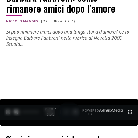
rimanere amici dopo l’amore
NICCOLO MAGGESI
|
22 FEBBRAIO 2019
Si può rimanere amici dopo una lunga storia d’amore? Ce lo
insegna Barbara Fabbroni nella rubrica di Novella 2000
Scuola…
0:30 /
Ad
hub
Media
POWERED
1
/
2
3:35
BY