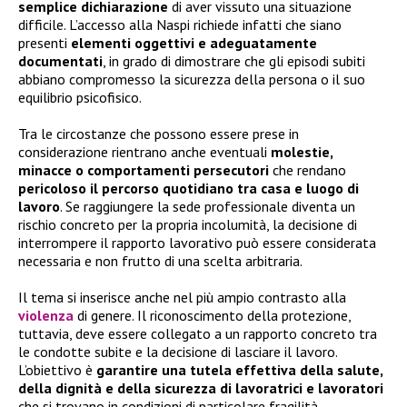
semplice dichiarazione
di aver vissuto una situazione
difficile. L’accesso alla Naspi richiede infatti che siano
presenti
elementi oggettivi e adeguatamente
documentati
, in grado di dimostrare che gli episodi subiti
abbiano compromesso la sicurezza della persona o il suo
equilibrio psicofisico.
Tra le circostanze che possono essere prese in
considerazione rientrano anche eventuali
molestie,
minacce o comportamenti persecutori
che rendano
pericoloso il percorso quotidiano tra casa e luogo di
lavoro
. Se raggiungere la sede professionale diventa un
rischio concreto per la propria incolumità, la decisione di
interrompere il rapporto lavorativo può essere considerata
necessaria e non frutto di una scelta arbitraria.
Il tema si inserisce anche nel più ampio contrasto alla
violenza
di genere. Il riconoscimento della protezione,
tuttavia, deve essere collegato a un rapporto concreto tra
le condotte subite e la decisione di lasciare il lavoro.
L’obiettivo è
garantire una tutela effettiva della salute,
della dignità e della sicurezza di lavoratrici e lavoratori
che si trovano in condizioni di particolare fragilità.