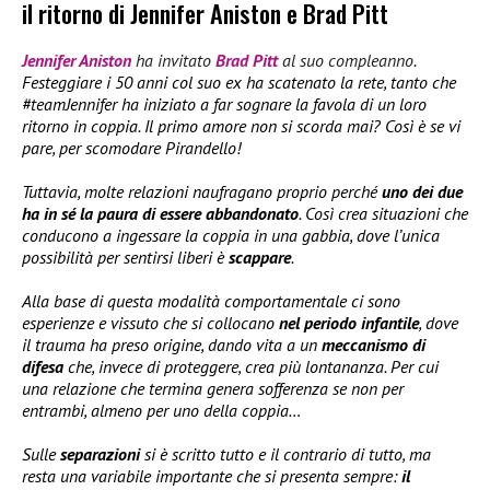
il ritorno di Jennifer Aniston e Brad Pitt
Jennifer Aniston
ha invitato
Brad Pitt
al suo compleanno
.
Festeggiare i 50 anni col suo ex ha scatenato la rete, tanto che
#teamJennifer ha iniziato a far sognare la favola di un loro
ritorno in coppia. Il primo amore non si scorda mai? Così è se vi
pare, per scomodare Pirandello!
Tuttavia, molte relazioni naufragano proprio perché
uno dei due
ha in sé la paura di essere abbandonato
. Così crea situazioni che
conducono a ingessare la coppia in una gabbia, dove l’unica
possibilità per sentirsi liberi è
scappare
.
Alla base di questa modalità comportamentale ci sono
esperienze e vissuto che si collocano
nel periodo infantile
, dove
il trauma ha preso origine, dando vita a un
meccanismo di
difesa
che, invece di proteggere, crea più lontananza. Per cui
una relazione che termina genera sofferenza se non per
entrambi, almeno per uno della coppia…
Sulle
separazioni
si è scritto tutto e il contrario di tutto, ma
resta una variabile importante che si presenta sempre:
il