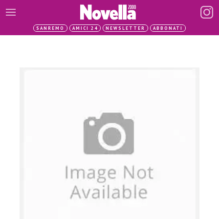
SANREMO
AMICI 24
NEWSLETTER
ABBONATI