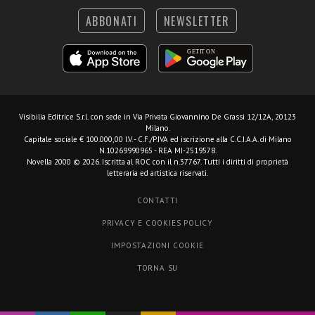
ABBONATI
NEWSLETTER
Visibilia Editrice S.r.l.
con sede in Via Privata Giovannino De Grassi 12/12A, 20123
Milano.
Capitale sociale € 100.000,00 I.V. - C.F./P.IVA ed iscrizione alla C.C.I.A.A. di Milano
N.10269990965 - REA MI-2519578.
Novella 2000 © 2026. Iscritta al ROC con il n.37767. Tutti i diritti di proprietà
letteraria ed artistica riservati.
CONTATTI
PRIVACY E COOKIES POLICY
IMPOSTAZIONI COOKIE
TORNA SU