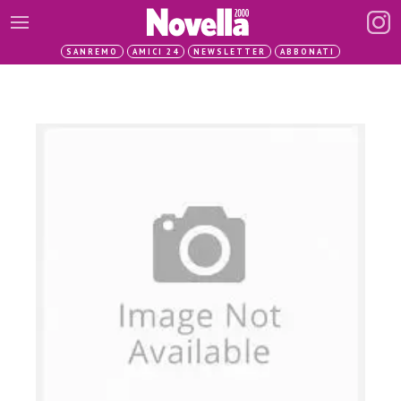
SANREMO
AMICI 24
NEWSLETTER
ABBONATI