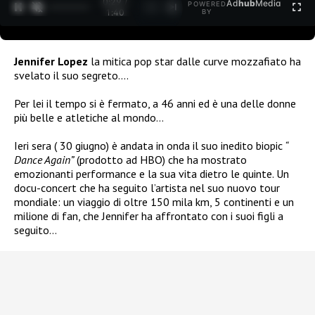
0:30 /
Ad
hub
Media
POWERED
1
/
2
1:40
BY
Jennifer Lopez
la mitica pop star dalle curve mozzafiato ha
svelato il suo segreto….
Per lei il tempo si è fermato, a 46 anni ed è una delle donne
più belle e atletiche al mondo…
Ieri sera ( 30 giugno) è andata in onda il suo inedito biopic
“
Dance Again”
(prodotto ad HBO) che ha mostrato
emozionanti performance e la sua vita dietro le quinte. Un
docu-concert che ha seguito l’artista nel suo nuovo tour
mondiale: un viaggio di oltre 150 mila km, 5 continenti e un
milione di fan, che Jennifer ha affrontato con i suoi figli a
seguito…