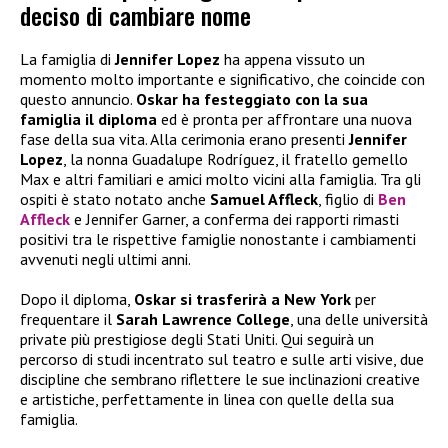
deciso di cambiare nome
La famiglia di
Jennifer Lopez
ha appena vissuto un
momento molto importante e significativo, che coincide con
questo annuncio.
Oskar ha festeggiato con la sua
famiglia il diploma
ed è pronta per affrontare una nuova
fase della sua vita. Alla cerimonia erano presenti
Jennifer
Lopez
, la nonna Guadalupe Rodríguez, il fratello gemello
Max e altri familiari e amici molto vicini alla famiglia. Tra gli
ospiti è stato notato anche
Samuel Affleck
, figlio di
Ben
Affleck
e Jennifer Garner, a conferma dei rapporti rimasti
positivi tra le rispettive famiglie nonostante i cambiamenti
avvenuti negli ultimi anni.
Dopo il diploma,
Oskar si trasferirà a New York
per
frequentare il
Sarah Lawrence College
, una delle università
private più prestigiose degli Stati Uniti. Qui seguirà un
percorso di studi incentrato sul teatro e sulle arti visive, due
discipline che sembrano riflettere le sue inclinazioni creative
e artistiche, perfettamente in linea con quelle della sua
famiglia.