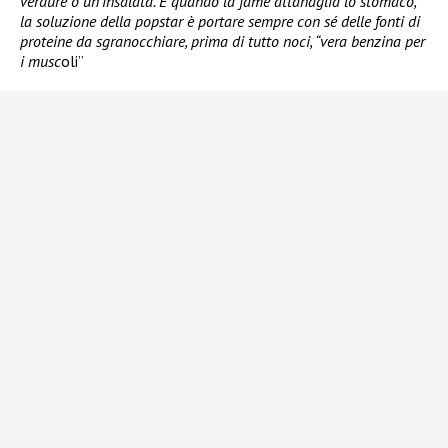
verdure o un’insalata. E quando la fame attanaglia lo stomaco,
la soluzione della popstar è portare sempre con sé delle fonti di
proteine da sgranocchiare, prima di tutto noci, “vera benzina per
i musc
oli”